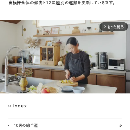
宙模様全体の傾向と12星座別の運勢を更新していきます。
もっと見る
arrow_forward_ios
Index
M
u
t
10月の総合運
e