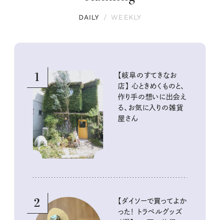
DAILY
/
WEEKLY
1
【岐阜のすてきなお
店】 心ときめくものと、
作り手の想いに出会え
る、お気に入りの雑貨
屋さん
2
【ダイソーで買ってよか
った！ トラベルグッズ