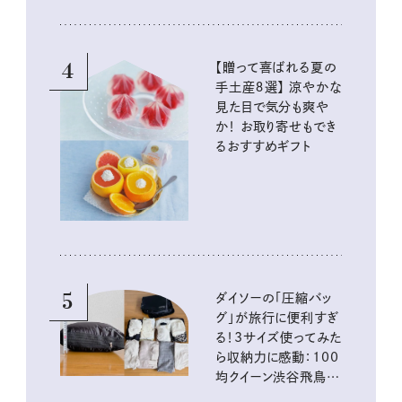
4
【贈って喜ばれる夏の
手土産８選】 涼やかな
見た目で気分も爽や
か！ お取り寄せもでき
るおすすめギフト
5
ダイソーの「圧縮バッ
グ」が旅行に便利すぎ
る！3サイズ使ってみた
ら収納力に感動：100
均クイーン渋谷飛鳥の
『本当にいいもの』第