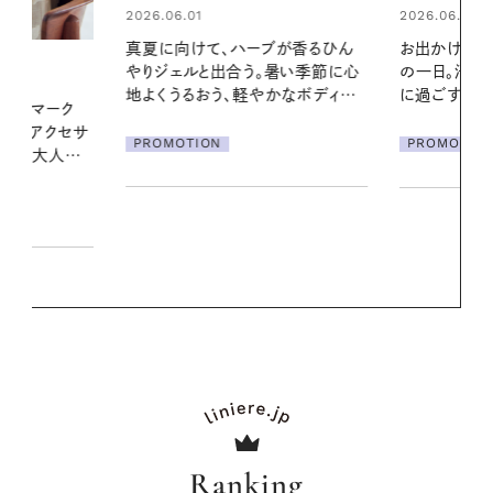
2026.06.01
2026.06.01
ブが香るひん
お出かけ前のひと手間で変わる、夏
暑い夏のナイ
暑い季節に心
の一日。汗ばむ季節を「ごきげん」
える夜の爽
かなボディケ
に過ごす私の新習慣
PROMOTIO
PROMOTION
Ranking