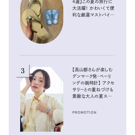
4選】この夏の旅行に
大活躍！ かわいくて便
利な厳選マストバイア
イテム
3
【高山都さんが楽しむ
デンマーク発・ベーリ
ングの腕時計】 アクセ
サリーとの重ねづけも
素敵な大人の夏スタイ
ル３選
PROMOTION