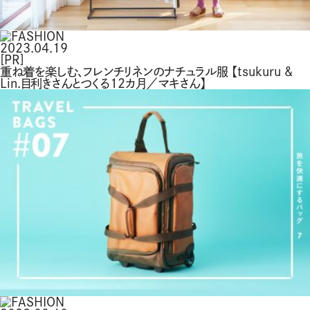
2023.04.19
[PR]
重ね着を楽しむ、フレンチリネンのナチュラル服 【tsukuru &
Lin.目利きさんとつくる12カ月／マキさん】