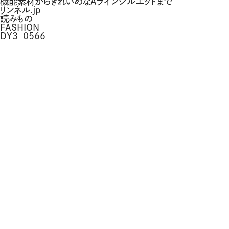
機能素材からきれいめなAラインシルエットまで
リンネル.jp
読みもの
FASHION
DY3_0566