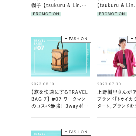
帽子 【tsukuru & Lin.目
【tsukuru & Li
利きさんとつくる12カ月／
んとつくる12カ
PROMOTION
PROMOTION
高松由佳さん】
ん】
FASHION
2023.07.30
2023.08.10
上野樹里さんが
【旅を快適にするTRAVEL
ブランド『トゥイカ
BAG 7】 #07 ワークマン
タート。ブランド
のコスパ最強！ 3wayボス
た背景は？
トンキャリー
FASHION