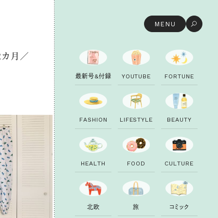
MENU
品
12カ月／
最
新
号
&
付
録
Y
O
U
T
U
B
E
F
O
R
T
U
N
E
F
A
S
H
I
O
N
L
I
F
E
S
T
Y
L
E
B
E
A
U
T
Y
H
E
A
L
T
H
F
O
O
D
C
U
L
T
U
R
E
北
欧
旅
コ
ミ
ッ
ク