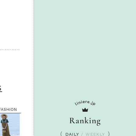
S
FASHION
Ranking
DAILY
/
WEEKLY