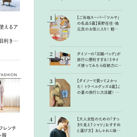
1
【ご当地スーパー「ツルヤ」
の名品5選】長野在住・地
使えるア
元民のお気に入り！ 軽井
沢旅のお土産にもおすす
n.目利きさ
めのおいしいもの
月／仁田と
2
ダイソーの「圧縮バッグ」が
旅行に便利すぎる！3サイ
ズ使ってみたら収納力に感
動：100均クイーン渋谷飛
FASHION
鳥の『本当にいいもの』第
3
【ダイソーで買ってよかっ
10回③
た！ トラベルグッズ4選】こ
の夏の旅行に大活躍！ か
わいくて便利な厳選マスト
バイアイテム
4
【大人女性のための「すっ
きり見えTシャツ」おすすめ
フレンチ
と選び方】 おしゃれに体型
ル服
カバーが叶うTシャツ選び