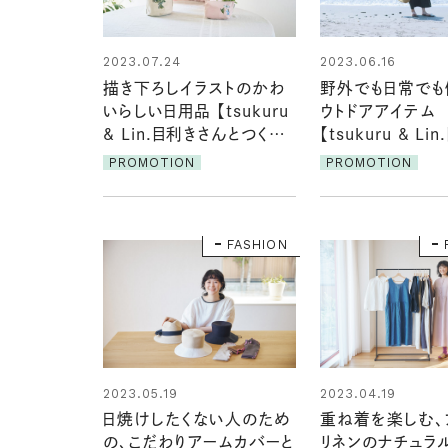
2023.07.24
2023.06.16
描き下ろしイラストのかわ
野外でも日常でも
いらしい日用品 【tsukuru
ウトドアアイテム
& Lin.目利きさんとつくる
【tsukuru & Li
12カ月／小池ふみさん】②
んとつくる12カ
PROMOTION
PROMOTION
きこさん】
FASHION
2023.05.19
2023.04.19
日焼けしたくない人のため
重ね着を楽しむ、
の、こだわりアームカバーと
リネンのナチュラ