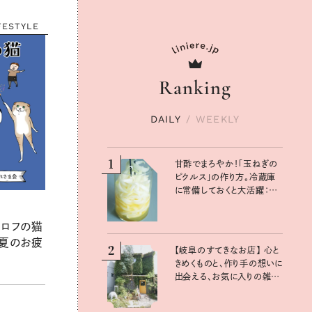
FESTYLE
Ranking
DAILY
/
WEEKLY
1
甘酢でまろやか！「玉ねぎの
ピクルス」の作り方。冷蔵庫
に常備しておくと大活躍：真
藤舞衣子さんの発酵と酸味
の仕込みごはん
グロフの猫
真夏のお疲
2
【岐阜のすてきなお店】 心と
きめくものと、作り手の想いに
出会える、お気に入りの雑貨
屋さん