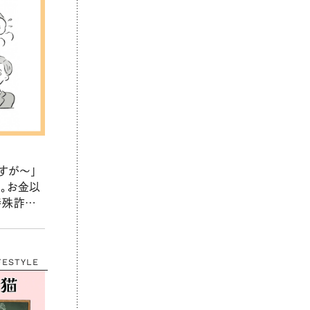
すが～」
。お金以
特殊詐欺」
山と学ぶ
しもの備
FESTYLE