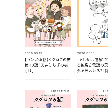
2026.05.15
2026.05.10
【マンガ連載】クグロフの猫
「もしもし、警察で
第13話「天井知らずの街
と名乗る電話の罠
（１）」
外も奪われる？「
にご注意を：ワヌ
暮らしのそばのも
えvol.1
LIFESTYLE
LI