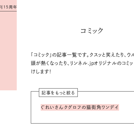
T
o
d
a
y
’
s
P
i
c
k
年
を
迎
え
ま
し
た
！
#
最
新
号
は
、
素
敵
な
コミック
「コミック」の記事一覧です。クスッと笑えたり、ウ
頭が熱くなったり、リンネル.jpオリジナルのコミ
けします！
記事をもっと絞る
ぐれいさん
クグロフの猫
街角ワンデイ