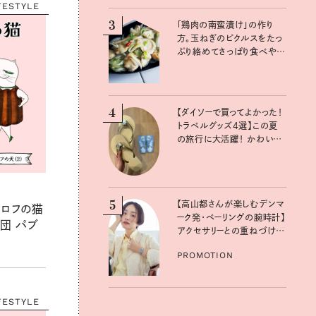
FESTYLE
3
「鶏肉の南蛮漬け」の作り
方。玉ねぎのピクルスをたっ
ぷり絡めてさっぱり食べやす
く：真藤舞衣子さんの発酵と
酸味レシピ
4
【ダイソーで買ってよかった！
トラベルグッズ4選】この夏
の旅行に大活躍！ かわいく
て便利な厳選マストバイア
イテム
5
【高山都さんが楽しむデンマ
グロフの猫
ーク発・ベーリングの腕時計】
団 パブ
アクセサリーとの重ねづけも
素敵な大人の夏スタイル３
PROMOTION
選
FESTYLE