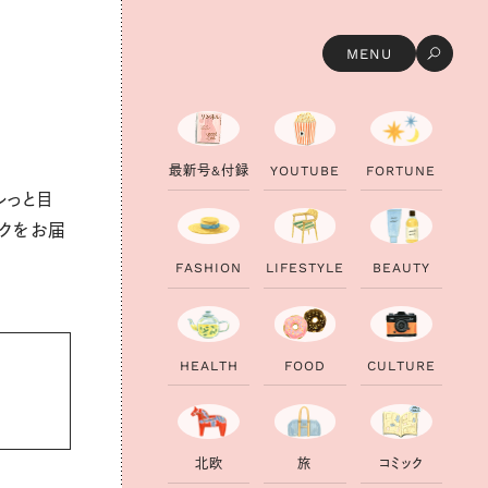
ひ
と
の
夏
服
と
メ
イ
ク
を
大
調
査
！
#
付
録
は
ミ
ッ
フ
ィ
ー
×
コ
ー
ル
マ
ン
の
豪
華
コ
MENU
最
新
号
&
付
録
Y
O
U
T
U
B
E
F
O
R
T
U
N
E
ルっと目
ックをお届
F
A
S
H
I
O
N
L
I
F
E
S
T
Y
L
E
B
E
A
U
T
Y
H
E
A
L
T
H
F
O
O
D
C
U
L
T
U
R
E
北
欧
旅
コ
ミ
ッ
ク