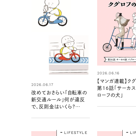
2026.06.16
【マンガ連載】ク
2026.06.17
第16話「サーカス
改めておさらい「自転車の
ローフの犬」
新交通ルール」何が違反
で、反則金はいくら？
2026年4月から変わった
こと：ワヌ山と学ぶ暮らしの
そばのもしもの備えvol.2
LIFESTYLE
LI