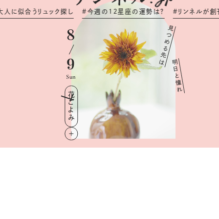
合
う
リ
ュ
ッ
ク
探
し
#
今
週
の
1
2
星
座
の
運
勢
は
？
#
リ
ン
ネ
ル
が
創
刊
1
5
周
見
8
つ
め
る
先
9
は
明
日
と
Sun
憧
れ
花ごよみ