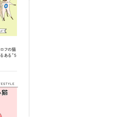
グロフの猫
るある”5
FESTYLE