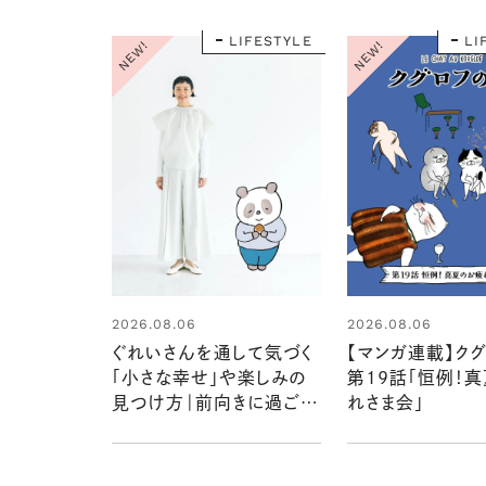
LIFESTYLE
LI
NEW!
NEW!
2026.08.06
2026.08.06
ぐれいさんを通して気づく
【マンガ連載】ク
「小さな幸せ」や楽しみの
第19話「恒例！
見つけ方｜前向きに過ごす
れさま会」
ヒントを漫画家・こやまこい
こさん×モデル・はなさん
が語る