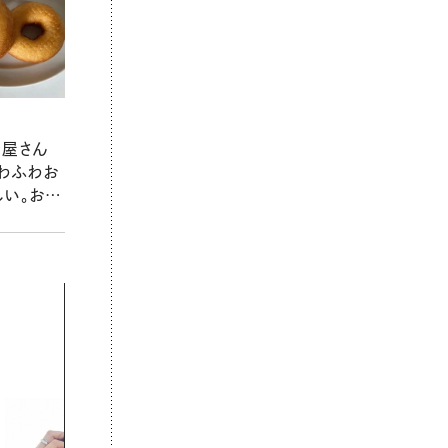
ツ屋さん
ふわふわお
しい。おか
久どーな