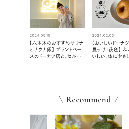
2024.05.15
2024.02.03
【六本木のおすすめサウナ
【おいしいドーナ
とサウナ飯】 プラントベー
見っけ：荻窪】 
スのドーナツ店と、セルフロ
いしい、体にやさ
ウリュもできる「テルマー湯
らと豆乳の「いっ
西麻布」：清水みさとの食
つ」
いしんぼう寄り道サウナ
Recommend