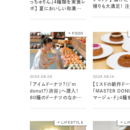
っちゅりん」4種類を実食レ
帰りも大満足！ 
ポ】 夏においしい和菓子
「NAGMO DON
のよう。もちもちのその先の
新食感に驚き！
FOOD
2024.06.14
2024.08.05
【ミスドの新作ドー
「アイムドーナツ？（I’m
「MASTER DON
donut？）渋谷」へ潜入！
マージュ・ド」4種
80種のドーナツのなかで
ポ！ さっくりしっ
人気なのはどれ？注目のグ
で、今までにない
ッズもチェック！：おいしいド
ーナツ屋さん見っけ＠渋谷
LIFESTYLE
LI