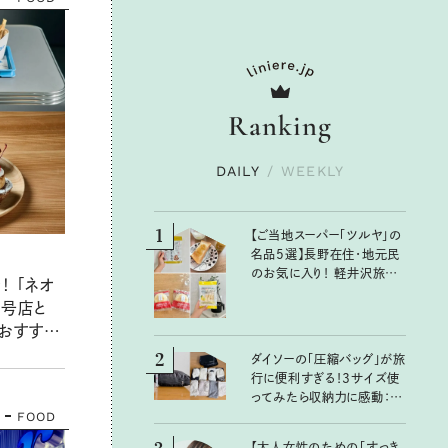
Ranking
DAILY
/
WEEKLY
1
【ご当地スーパー「ツルヤ」の
名品5選】長野在住・地元民
のお気に入り！ 軽井沢旅の
 「ネオ
お土産にもおすすめのおい
２号店と
しいもの
」おすすめ
ポート！
2
ダイソーの「圧縮バッグ」が旅
行に便利すぎる！3サイズ使
ってみたら収納力に感動：
FOOD
100均クイーン渋谷飛鳥の
『本当にいいもの』第10回③
【大人女性のための「すっき