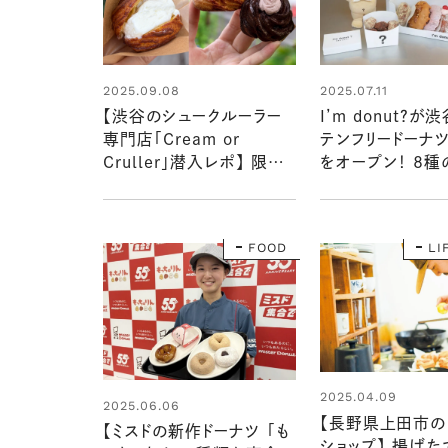
2025.09.08
2025.07.11
【渋谷のシュークルーラー
I’m donut？
専門店「Cream or
テンフリードーナ
Cruller」潜入レポ】 限定
をオープン！ 8種
のひんやりスウィーツや人
ナップと味わいを
気メニューを食べてみた！
ート！：おいしいド
さん見っけ＠渋谷
FOOD
LI
2025.04.09
2025.06.06
【長野県上田市の
【ミスドの新作ドーナツ 「も
ショップ】 揚げた