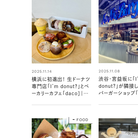
2025.11.08
2025.11.14
渋谷・宮益坂に「I
横浜に初進出！ 生ドーナツ
donut？」が隣
専門店「I’m donut？」とベ
バーガーショップ
ーカリーカフェ「dacō」｜こ
スバーガー」誕生！
こでしか食べられない、新
のメニューのおす
作ドーナツやドリンクを紹
隣接の「I’m don
介
FOOD
店舗も紹介！