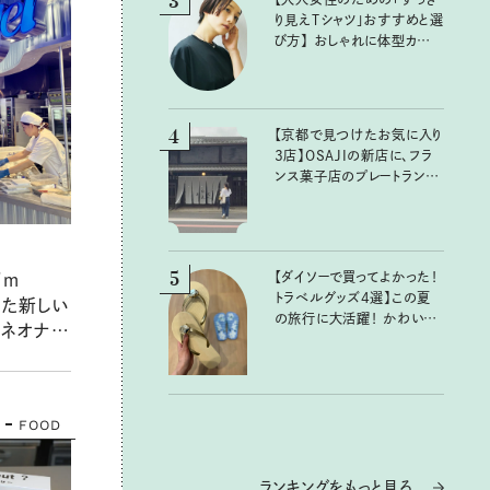
3
り見えTシャツ」おすすめと選
び方】 おしゃれに体型カバー
が叶うTシャツ選びのポイン
トは？
4
【京都で見つけたお気に入り
3店】OSAJIの新店に、フラ
ンス菓子店のプレートラン
チ……おいしいのんびり街
歩き。
5
【ダイソーで買ってよかった！
’m
トラベルグッズ4選】この夏
接した新しい
の旅行に大活躍！ かわいく
「ネオナイ
て便利な厳選マストバイア
 13種類
イテム
すめは？
ut？」の新
FOOD
ランキングをもっと見る