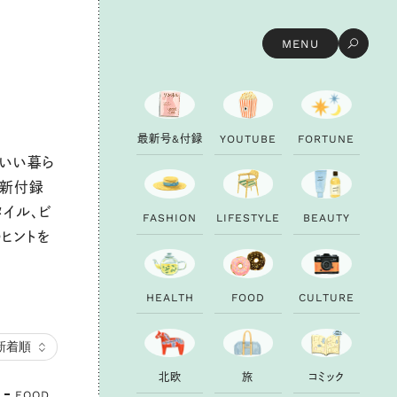
MENU
最
新
号
&
付
録
Y
O
U
T
U
B
E
F
O
R
T
U
N
E
地いい暮ら
最新付録
タイル、ビ
F
A
S
H
I
O
N
L
I
F
E
S
T
Y
L
E
B
E
A
U
T
Y
つヒントを
H
E
A
L
T
H
F
O
O
D
C
U
L
T
U
R
E
北
欧
旅
コ
ミ
ッ
ク
FOOD