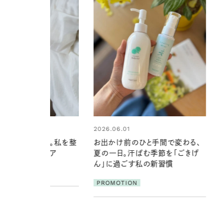
1
前のひと手間で変わる、
。汗ばむ季節を「ごきげ
2026.07.21
ごす私の新習慣
【高山都さんが楽しむデンマーク
発・ベーリングの腕時計】 アクセサ
ION
リーとの重ねづけも素敵な大人の
夏スタイル３選
PROMOTION