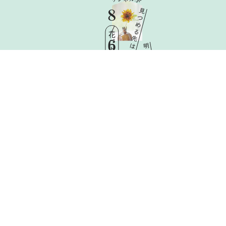
8
見
つ
め
る
花ごよみ
先
6
は
明
日
Thu
と
憧
れ