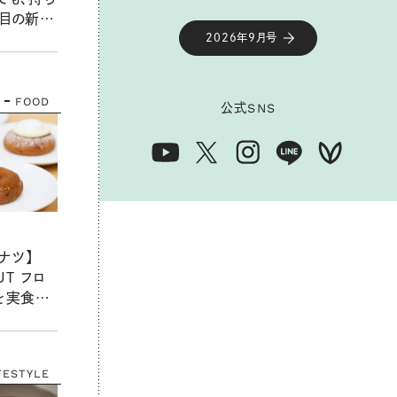
注目の新店
UTS」へ
2026年9月号
FOOD
公式
SNS
ナツ】
UT フロ
を実食レ
とり新食感
おいしさ！
FESTYLE