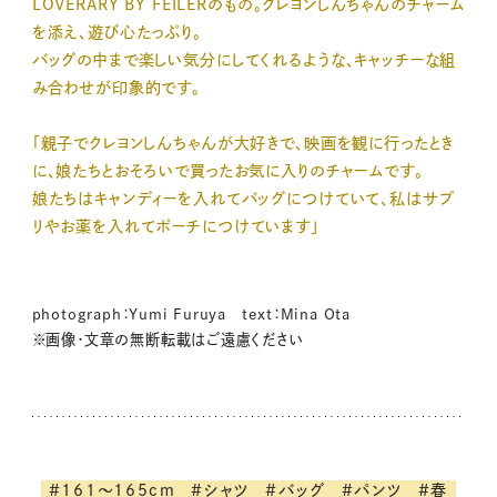
LOVERARY BY FEILERのもの。クレヨンしんちゃんのチャーム
を添え、遊び心たっぷり。
バッグの中まで楽しい気分にしてくれるような、キャッチーな組
み合わせが印象的です。
「親子でクレヨンしんちゃんが大好きで、映画を観に行ったとき
に、娘たちとおそろいで買ったお気に入りのチャームです。
娘たちはキャンディーを入れてバッグにつけていて、私はサプ
リやお薬を入れてポーチにつけています」
photograph：Yumi Furuya text：Mina Ota
※画像・文章の無断転載はご遠慮ください
#161～165cm
#シャツ
#バッグ
#パンツ
#春