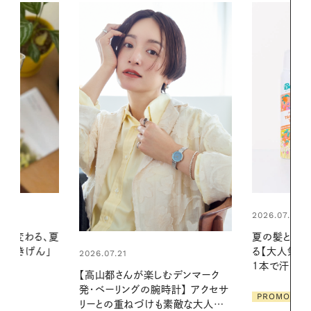
2026.07.24
2026.06.01
夏の髪と心が瞬時にリフレッシュす
真夏に向けて
る【大人気のドライシャンプー】 この
やりジェルと
1本で汗ばむ季節も一日中心地よく
地よくうるお
デンマーク
ア
クセサ
PROMOTION
PROMOTIO
素敵な大人の