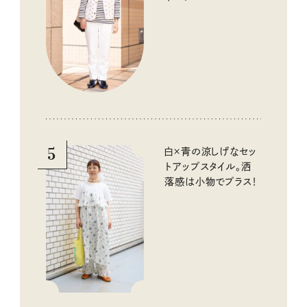
5
白×青の涼しげなセッ
トアップスタイル。洒
落感は小物でプラス！