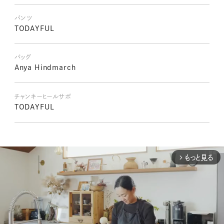
パンツ
TODAYFUL
バッグ
Anya Hindmarch
チャンキーヒールサボ
TODAYFUL
もっと見る
arrow_forward_ios