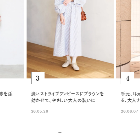
4
5
ラウンを
手元、耳元、足元の小物で引き締め
白×青の
いに
る、大人ナチュラルなコーディネート
ル。洒落
26.06.07
25.07.05