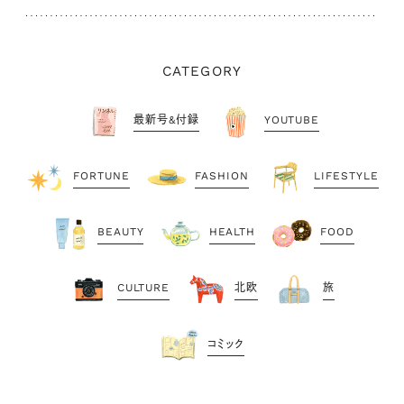
CATEGORY
最新号&付録
YOUTUBE
FORTUNE
FASHION
LIFESTYLE
BEAUTY
HEALTH
FOOD
CULTURE
北欧
旅
コミック