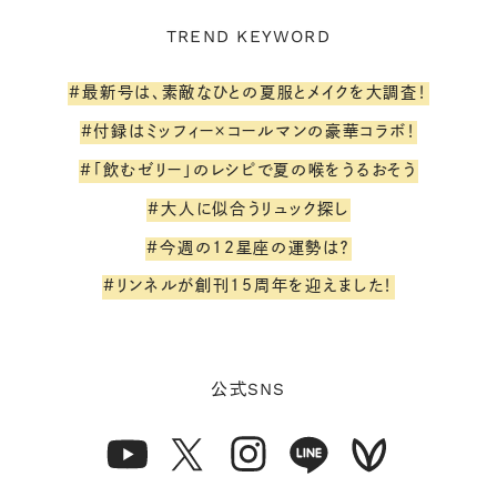
TREND KEYWORD
#最新号は、素敵なひとの夏服とメイクを大調査！
#付録はミッフィー×コールマンの豪華コラボ！
#「飲むゼリー」のレシピで夏の喉をうるおそう
#大人に似合うリュック探し
#今週の12星座の運勢は？
#リンネルが創刊15周年を迎えました！
SNS
公式