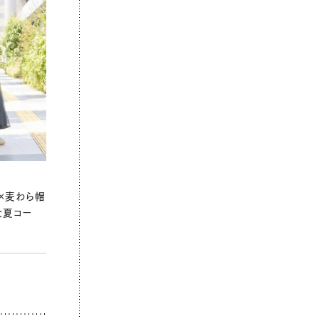
×麦わら帽
な夏コー