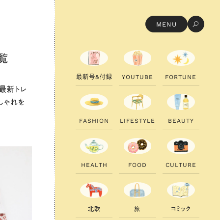
MENU
覧
最
最
新
新
号
号
&
&
付
付
録
録
Y
Y
O
O
U
U
T
T
U
U
B
B
E
E
F
F
O
O
R
R
T
T
U
U
N
N
E
E
最新トレ
しゃれを
F
F
A
A
S
S
H
H
I
I
O
O
N
N
L
L
I
I
F
F
E
E
S
S
T
T
Y
Y
L
L
E
E
B
B
E
E
A
A
U
U
T
T
Y
Y
H
H
E
E
A
A
L
L
T
T
H
H
F
F
O
O
O
O
D
D
C
C
U
U
L
L
T
T
U
U
R
R
E
E
北
北
欧
欧
旅
旅
コ
コ
ミ
ミ
ッ
ッ
ク
ク