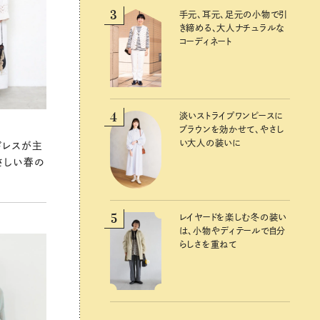
3
3
手元、耳元、足元の小物で引
手元、耳元、足元の小物で引
き締める、大人ナチュラルな
き締める、大人ナチュラルな
コーディネート
コーディネート
4
4
淡いストライプワンピースに
淡いストライプワンピースに
ブラウンを効かせて、やさし
ブラウンを効かせて、やさし
い大人の装いに
い大人の装いに
ドレスが主
さしい春の
5
5
レイヤードを楽しむ冬の装い
レイヤードを楽しむ冬の装い
は、小物やディテールで自分
は、小物やディテールで自分
らしさを重ねて
らしさを重ねて