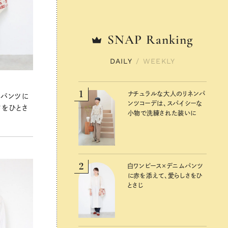
SNAP
SNAP
Ranking
Ranking
DAILY
DAILY
/
/
WEEKLY
WEEKLY
1
1
ナチュラルな大人のリネンパ
ナチュラルな大人のリネンパ
ムパンツに
ンツコーデは、スパイシーな
ンツコーデは、スパイシーな
さをひとさ
小物で洗練された装いに
小物で洗練された装いに
2
2
白ワンピース×デニムパンツ
白ワンピース×デニムパンツ
に赤を添えて、愛らしさをひ
に赤を添えて、愛らしさをひ
とさじ
とさじ