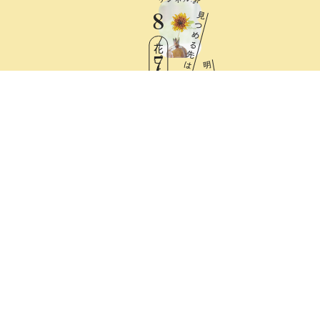
8
見
つ
め
る
花ごよみ
先
7
は
明
日
Fri
と
憧
れ