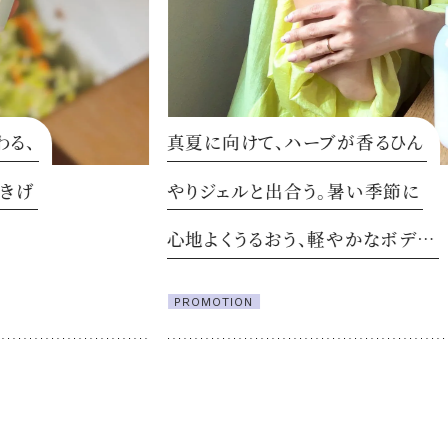
真夏に向けて、ハーブが香るひん
夏
やりジェルと出合う。暑い季節に
す
心地よくうるおう、軽やかなボデ…
こ
PROMOTION
P