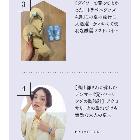
3
【ダイソーで買ってよか
った！ トラベルグッズ
4選】この夏の旅行に
大活躍！ かわいくて便
利な厳選マストバイア
イテム
4
【高山都さんが楽しむ
デンマーク発・ベーリ
ングの腕時計】 アクセ
サリーとの重ねづけも
素敵な大人の夏スタイ
ル３選
PROMOTION