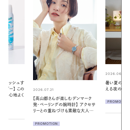
2026.06.01
2026.06.01
暑い夏のナイトルーティン。私を整
真夏に向けて
える夜の爽やかご褒美ケア
やりジェルと
地よくうるお
デンマーク
ア
PROMOTION
クセサ
PROMOTIO
素敵な大人の