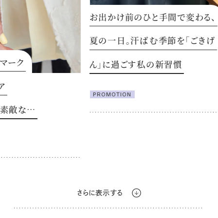
お出かけ前のひと手間で変わる、
暑
夏の一日。汗ばむ季節を「ごきげ
整
ん」に過ごす私の新習慣
P
PROMOTION
さらに表示する