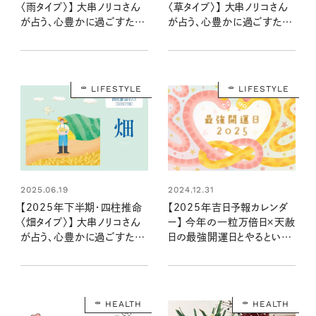
〈雨タイプ〉】 大串ノリコさん
〈草タイプ〉】 大串ノリコさん
が占う、心豊かに過ごすため
が占う、心豊かに過ごすため
のヒントとアクション
のヒントとアクション
LIFESTYLE
LIFESTYLE
2024.12.31
2025.06.19
【2025年吉日予報カレンダ
【2025年下半期・四柱推命
ー】 今年の一粒万倍日×天赦
〈畑タイプ〉】 大串ノリコさん
日の最強開運日とやるといい
が占う、心豊かに過ごすため
ことリストは？
のヒントとアクション
HEALTH
HEALTH