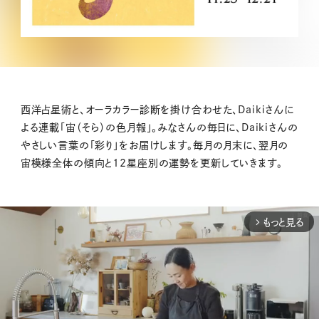
西洋占星術と、オーラカラー診断を掛け合わせた、Daikiさんに
よる連載「宙（そら）の色月報」。みなさんの毎日に、Daikiさんの
やさしい言葉の「彩り」をお届けします。毎月の月末に、翌月の
宙模様全体の傾向と12星座別の運勢を更新していきます。
もっと見る
arrow_forward_ios