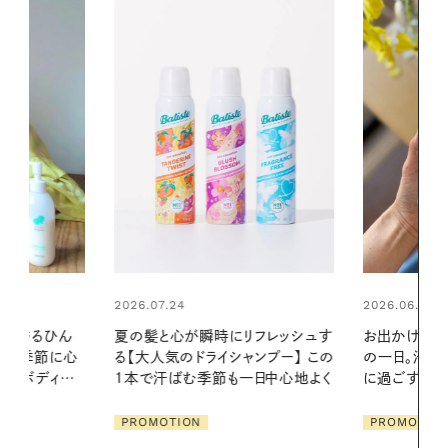
2026.06.01
2026.06.01
リフレッシュす
お出かけ前のひと手間で変わる、夏
暑い夏のナイ
ンプー】 この
の一日。汗ばむ季節を「ごきげん」
える夜の爽
一日中心地よく
に過ごす私の新習慣
PROMOTIO
PROMOTION