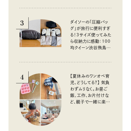
3
ダイソーの「圧縮バッ
グ」が旅行に便利すぎ
る！3サイズ使ってみた
ら収納力に感動：100
均クイーン渋谷飛鳥の
『本当にいいもの』第
10回③
4
【夏休みのワンオペ育
児、どうしてる？】 気負
わずムリなく。お昼ご
飯、工作、お片付けな
ど、親子で一緒に楽し
める工夫