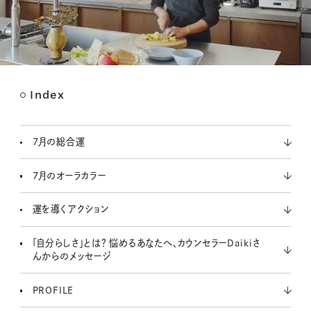
Index
M
u
t
7月の総合運
e
7月のオーラカラー
運を導くアクション
「自分らしさ」とは？ 悩めるあなたへ、カウンセラーDaikiさ
んからのメッセージ
PROFILE