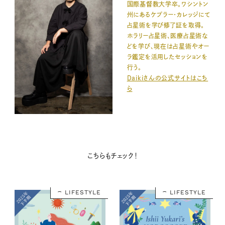
国際基督教大学卒。ワシントン
州にあるケプラー・カレッジにて
占星術を学び修了証を取得。
ホラリー占星術、医療占星術な
どを学び、現在は占星術やオー
ラ鑑定を活用したセッションを
行う。
Daikiさんの公式サイトはこち
ら
こちらもチェック！
LIFESTYLE
LIFESTYLE