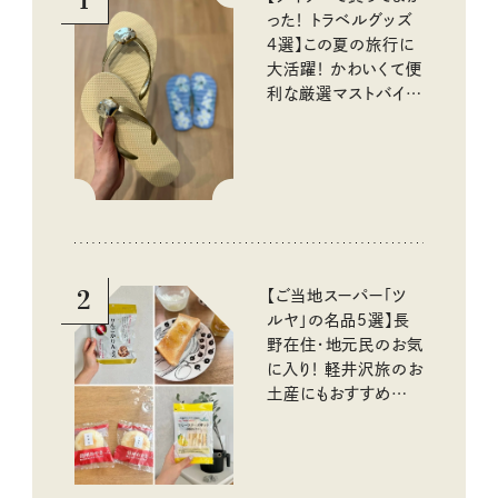
1
った！ トラベルグッズ
4選】この夏の旅行に
大活躍！ かわいくて便
利な厳選マストバイア
イテム
2
【ご当地スーパー「ツ
ルヤ」の名品5選】長
野在住・地元民のお気
に入り！ 軽井沢旅のお
土産にもおすすめのお
いしいもの