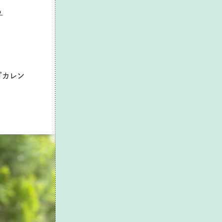
る
『カレン