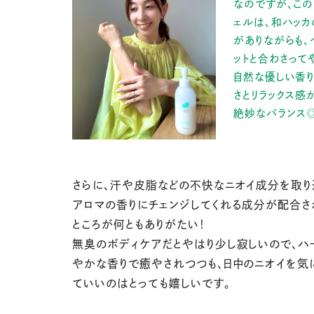
なのですが、この
ェルは、和ハッ
がありながらも、
ットと合わさって
自然な優しい香り
さとリラックス感
絶妙なバランス◎
さらに、汗や皮脂などの不快なニオイ成分を取り
アロマの香りにチェンジしてくれる成分が配合さ
ところが何ともありがたい！
無臭のボディケアだとやはり少し寂しいので、ハ
やかな香りで癒やされつつも、日中のニオイを気
ていいのはとっても嬉しいです。