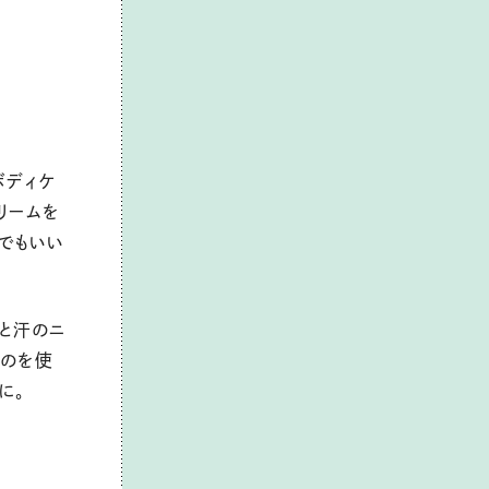
ボディケ
リームを
でもいい
と汗のニ
ものを使
に。