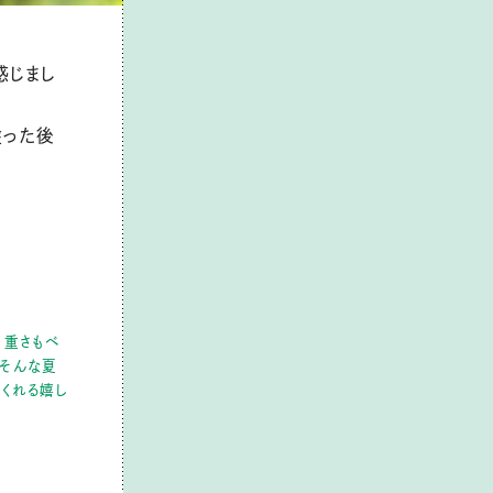
感じまし
塗った後
、重さもベ
」そんな夏
くれる嬉し