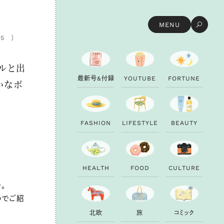
MENU
05
ルと出
最
新
号
&
付
録
Y
O
U
T
U
B
E
F
O
R
T
U
N
E
かなボ
F
A
S
H
I
O
N
L
I
F
E
S
T
Y
L
E
B
E
A
U
T
Y
H
E
A
L
T
H
F
O
O
D
C
U
L
T
U
R
E
。
のでご紹
北
欧
旅
コ
ミ
ッ
ク