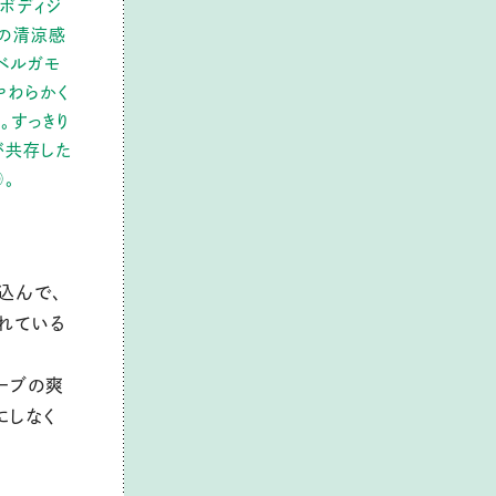
ボディジ
カの清涼感
ベルガモ
やわらかく
。すっきり
が共存した
。
込んで、
れている
ーブの爽
にしなく