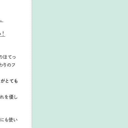
。
！
のほてっ
わりのフ
のがとても
疲れを優し
後にも使い