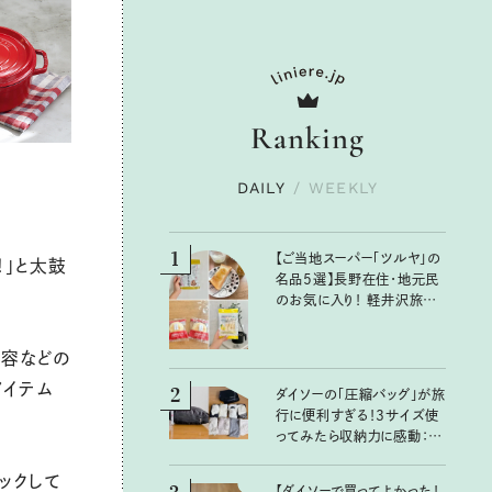
Ranking
DAILY
/
WEEKLY
1
【ご当地スーパー「ツルヤ」の
！」と太鼓
名品5選】長野在住・地元民
のお気に入り！ 軽井沢旅の
お土産にもおすすめのおい
しいもの
美容などの
アイテム
2
ダイソーの「圧縮バッグ」が旅
行に便利すぎる！3サイズ使
ってみたら収納力に感動：
100均クイーン渋谷飛鳥の
『本当にいいもの』第10回③
ックして
【ダイソーで買ってよかった！