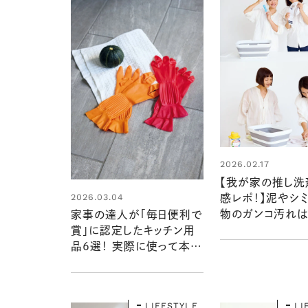
2026.02.17
【我が家の推し洗
2026.03.04
感レポ！】泥やシ
物のガンコ汚れは
家事の達人が「毎日便利で
任せです：暮らし
賞」に認定したキッチン用
賞2025
品6選！ 実際に使って本当
に便利だったもの ：リンネ
ル暮らしの道具大賞2025
LIFESTYLE
LI