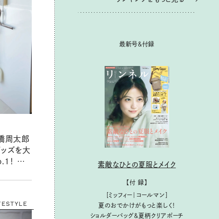
最新号＆付録
松橋周太郎
ッズを大
.1！ 使
素敵なひとの夏服とメイク
いた道具
【付 録】
［ミッフィー｜コールマン］
FESTYLE
夏のおでかけがもっと楽しく！
ショルダーバッグ&夏柄クリアポーチ