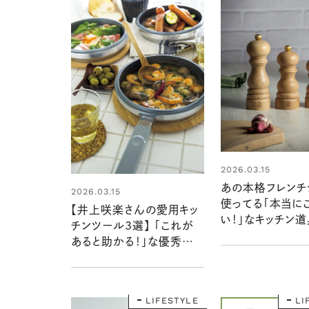
2026.03.15
あの本格フレンチ
2026.03.15
使ってる「本当に
【井上咲楽さんの愛用キッ
い！」なキッチン
チンツール3選】 「これが
3選 【家事賢者
あると助かる！」な優秀アイ
スト】
テム
LIFESTYLE
LI