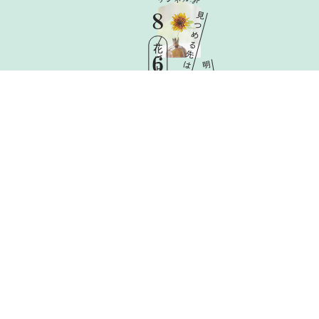
8
見
つ
め
る
花ごよみ
先
6
は
明
日
Thu
と
憧
れ