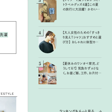
3
トラベルグッズ4選】この夏
の旅行に大活躍！ かわいく
て便利な厳選マストバイア
イテム
4
【大人女性のための「すっき
洗濯
り見えTシャツ」おすすめと選
び方】 おしゃれに体型カバー
が叶うTシャツ選びのポイン
トは？
5
【夏休みのワンオペ育児、ど
うしてる？】 気負わずムリな
く。お昼ご飯、工作、お片付け
など、親子で一緒に楽しめる
工夫
FESTYLE
ランキングをもっと見る