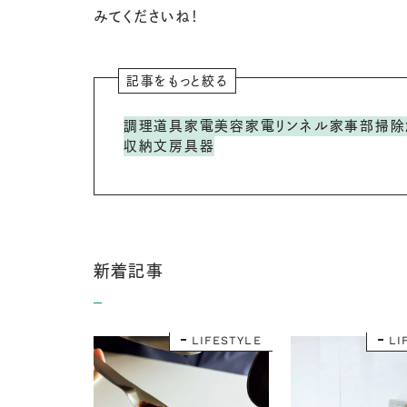
みてくださいね！
記事をもっと絞る
調理道具
家電
美容家電
リンネル家事部
掃除
収納
文房具
器
新着記事
LIFESTYLE
LI