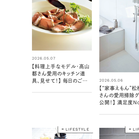
2026.05.07
【料理上手なモデル・高山
都さん愛用のキッチン道
2026.05.06
具、見せて！】 毎日のごは
んをおいしく楽しく支えて
【“家事えもん”
くれる名品がいっぱい！
さんの愛用掃除グ
公開！】 満足度No
い比べてたどり着
はもう手放せない
LIFESTYLE
LI