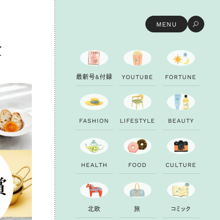
MENU
賞
最
新
号
&
付
録
Y
O
U
T
U
B
E
F
O
R
T
U
N
E
F
A
S
H
I
O
N
L
I
F
E
S
T
Y
L
E
B
E
A
U
T
Y
H
E
A
L
T
H
F
O
O
D
C
U
L
T
U
R
E
北
欧
旅
コ
ミ
ッ
ク