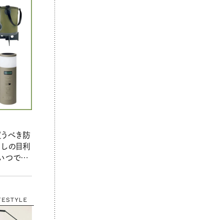
買うべき防
らしの目利
いつで
も使え
暮らしの
FESTYLE