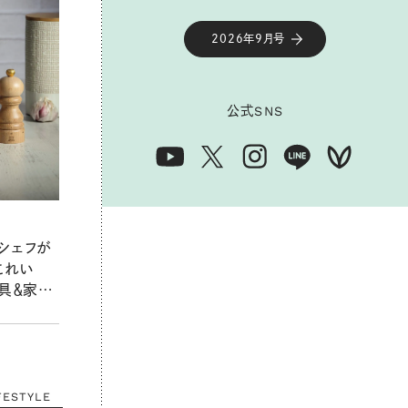
2026年9月号
公式
SNS
シェフが
これい
道具＆家電
の愛用品リ
FESTYLE