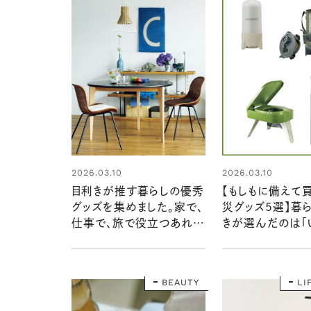
2026.03.10
2026.03.10
目利きが推す暮らしの優秀
【もしもに備えて
グッズを集めました。家で、
災グッズ5選】暮
仕事で、旅で役立つあれこ
きが選んだのは「
れ：暮らしの道具大賞
も、もしものときで
2025
る」がポイント！：
道具大賞2025
BEAUTY
LI