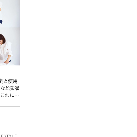
剤と使用
ミなど洗濯
これにお
の道具大
FESTYLE