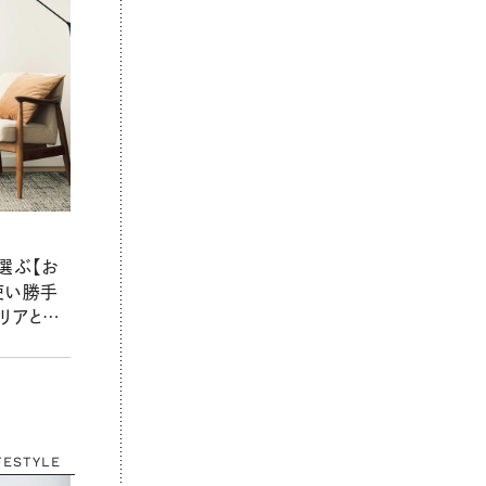
選ぶ【お
使い勝手
リアとし
リンネル
2025
FESTYLE