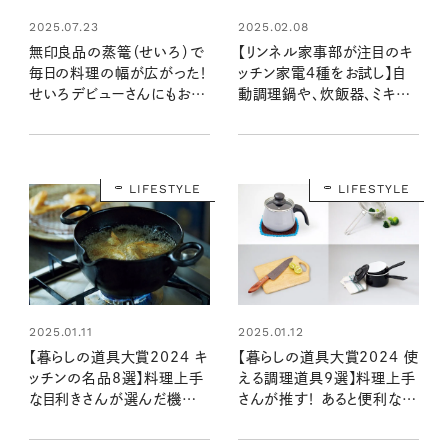
2025.07.23
2025.02.08
無印良品の蒸篭（せいろ）で
【リンネル家事部が注目のキ
毎日の料理の幅が広がった！
ッチン家電4種をお試し】自
せいろデビューさんにもおす
動調理鍋や、炊飯器、ミキサ
すめのワケ
ー、コンロなど、その実力は？：
暮らしの道具大賞2024
LIFESTYLE
LIFESTYLE
2025.01.12
2025.01.11
【暮らしの道具大賞2024 使
【暮らしの道具大賞2024 キ
える調理道具9選】料理上手
ッチンの名品8選】料理上手
さんが推す！ あると便利な優
な目利きさんが選んだ機能
秀アイテム
美自慢の逸品は？