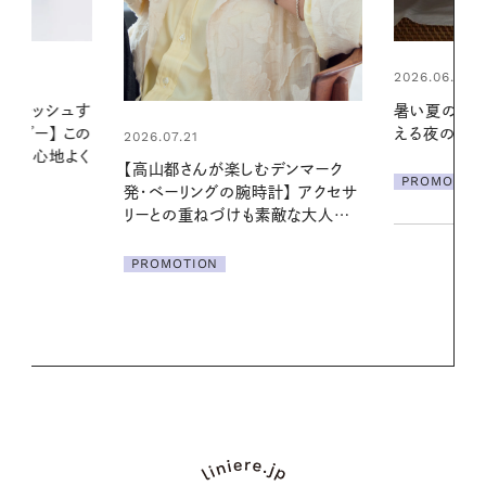
2026.06.01
2026.06.01
暑い夏のナイトルーティン。私を整
真夏に向けて
える夜の爽やかご褒美ケア
やりジェルと
地よくうるお
デンマーク
ア
PROMOTION
クセサ
PROMOTIO
素敵な大人の