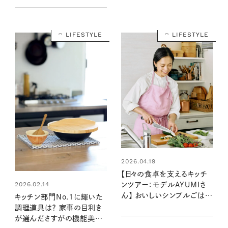
LIFESTYLE
LIFESTYLE
2026.04.19
【日々の食卓を支えるキッチ
2026.02.14
ンツアー：モデルAYUMIさ
ん】 おいしいシンプルごはん
キッチン部門No.1に輝いた
が生まれる、キッチンの収
調理道具は？ 家事の目利き
納・道具・調味料
が選んださすがの機能美