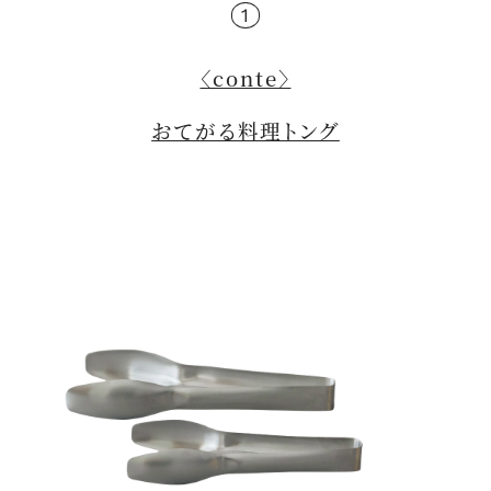
1
〈conte〉
おてがる料理トング