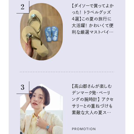
2
【ダイソーで買ってよか
った！ トラベルグッズ
4選】この夏の旅行に
大活躍！ かわいくて便
利な厳選マストバイア
イテム
3
【高山都さんが楽しむ
デンマーク発・ベーリ
ングの腕時計】 アクセ
サリーとの重ねづけも
素敵な大人の夏スタイ
ル３選
PROMOTION