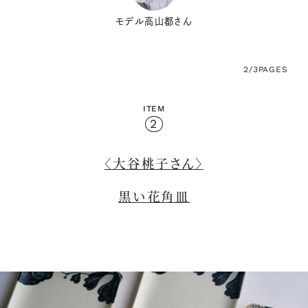
モデル高山都さん
2/3
PAGES
ITEM
2
〈大谷桃子さん〉
黒い花角皿