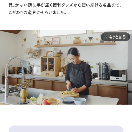
具。かゆい所に手が届く便利グッズから使い続ける名品まで、
こだわりの道具がそろいました。
もっと見る
arrow_forward_ios
M
u