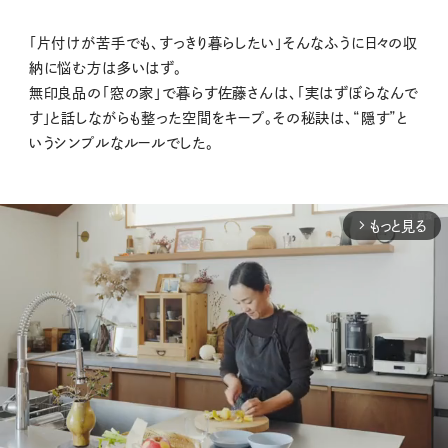
「片付けが苦手でも、すっきり暮らしたい」そんなふうに日々の収
納に悩む方は多いはず。
無印良品の「窓の家」で暮らす佐藤さんは、「実はずぼらなんで
す」と話しながらも整った空間をキープ。その秘訣は、“隠す”と
いうシンプルなルールでした。
もっと見る
arrow_forward_ios