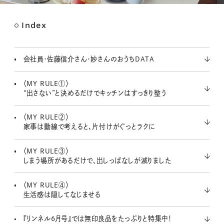
Index
M
u
t
会社員・佐藤信介さん・妙さんのおうちDATA
e
〈MY RULE①〉
“出さない”と決めるだけでキッチンはすっきり整う
〈MY RULE②〉
家事は動線で考えると、片付けがぐっとラクに
〈MY RULE③〉
しまう場所があるだけで、出しっぱなしが減りました
〈MY RULE④〉
生活感は隠してなじませる
『リンネル6月号』では無印良品をたっぷりと特集中！