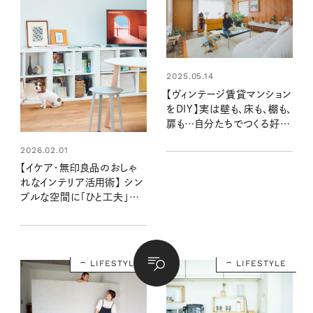
2025.05.14
【ヴィンテージ賃貸マンション
をDIY】実は壁も、床も、棚も、
扉も…自分たちでつくる好み
のインテリア（素敵なおうち
2026.02.01
訪問：長野宏美さん宅後編）
【イケア・無印良品のおしゃ
れなインテリア活用術】 シン
プルな空間に「ひと工夫」で
海外のようなお部屋に：田村
昌裕さん宅
LIFESTYLE
LIFESTYLE