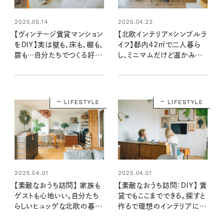
2025.05.14
2025.04.22
【ヴィンテージ賃貸マンション
【北欧インテリア×シンプルラ
をDIY】実は壁も、床も、棚も、
イフ】都内42㎡で二人暮ら
扉も…自分たちでつくる好み
し、ミニマムだけど温かみの
のインテリア（素敵なおうち
ある部屋（素敵なおうち訪
訪問：長野宏美さん宅後編）
問：夕街さやさん宅前編）
LIFESTYLE
LIFESTYLE
2025.04.01
2025.04.01
【素敵なおうち訪問】 家族も
【素敵なおうち訪問：DIY】 賃
ゲストも心地いい。自分たち
貸でもここまでできる。探すと
らしいヒュッゲな北欧の暮ら
作るで理想のインテリアに
し方 （Sakiさん宅後編）
（Sakiさん宅前編）