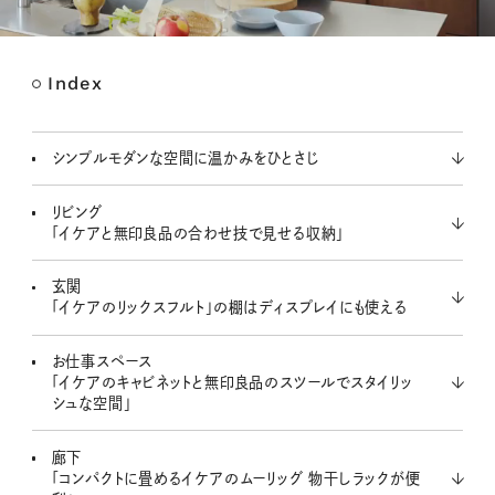
Index
M
u
t
シンプルモダンな空間に温かみをひとさじ
e
リビング
「イケアと無印良品の合わせ技で見せる収納」
玄関
「イケアのリックスフルト」の棚はディスプレイにも使える
お仕事スペース
「イケアのキャビネットと無印良品のスツールでスタイリッ
シュな空間」
廊下
「コンパクトに畳めるイケアのムーリッグ 物干しラックが便