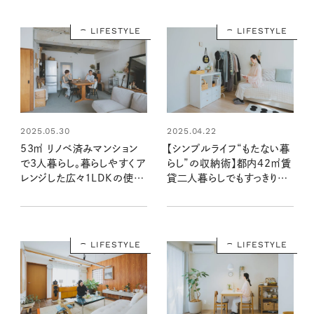
り：素敵なおうち訪問 acoさ
編）
ん宅前編
LIFESTYLE
LIFESTYLE
2025.05.30
2025.04.22
53㎡ リノベ済みマンション
【シンプルライフ“もたない暮
で3人暮らし。暮らしやすくア
らし”の収納術】都内42㎡賃
レンジした広々1LDKの使い
貸二人暮らしでもすっきりさ
方（素敵なおうち訪問：Keiさ
せるコツ（素敵なおうち訪
ん宅前編）
問：夕街さやさん宅後編）
LIFESTYLE
LIFESTYLE