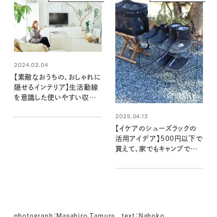
2024.03.04
【素敵なおうちの、おしゃれに
隠せるインテリア】生活動線
を意識した使いやすい収納
術：整理収納アドバイザー矢
2025.04.12
澤茜さん宅
【イケアのシューズラックの
活用アイデア】500円以下で
買えて、家でもキャンプでも
大活躍！
photograph：Masahiro Tamura text：Nahoko