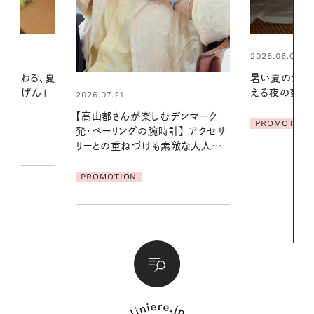
2026.06.01
2026.07.24
暑い夏のナイトルーティン。私を整
夏の髪と心が
える夜の爽やかご褒美ケア
る【大人気の
1本で汗ばむ
デンマーク
PROMOTION
クセサ
PROMOTIO
素敵な大人の