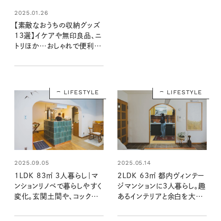
2025.01.26
【素敵なおうちの収納グッズ
13選】イケアや無印良品、ニ
トリほか…おしゃれで便利な
のは？：暮らしの道具大賞
2024
LIFESTYLE
LIFESTYLE
2025.09.05
2025.05.14
1LDK 83㎡ 3人暮らし｜マ
2LDK 63㎡ 都内ヴィンテー
ンションリノベで暮らしやすく
ジマンションに3人暮らし。趣
変化。玄関土間や、コックピッ
あるインテリアと余白を大切
トのようなタイルキッチンは
にした空間づくり（素敵なお
使い勝手のよさもお気に入
うち訪問：長野宏美さん宅前