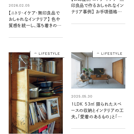
2026.02.05
印良品で作るおしゃれなイン
テリア事例】 お手頃価格で
【ニトリ・イケア・無印良品で
センスのいいリビング・ダイニ
おしゃれなインテリア】 色や
ング・キッチン・寝室・玄関
質感を統一し、落ち着きのあ
に！
る空間に：マキさん宅
LIFESTYLE
LIFESTYLE
2025.05.30
1LDK 53㎡ 限られたスペ
ースの収納とインテリアの工
夫。「愛着のあるもの」と「異
素材」がポイント（素敵なおう
ち訪問：Keiさん宅・後編）