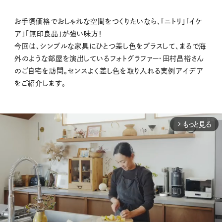
お手頃価格でおしゃれな空間をつくりたいなら、「ニトリ」「イケ
ア」「無印良品」が強い味方！
今回は、シンプルな家具にひとつ差し色をプラスして、まるで海
外のような部屋を演出しているフォトグラファー・田村昌裕さん
のご自宅を訪問。センスよく差し色を取り入れる実例アイデア
をご紹介します。
もっと見る
arrow_forward_ios