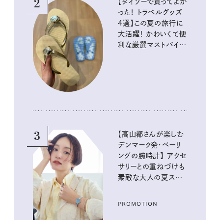
2
【ダイソーで買ってよか
った！ トラベルグッズ
4選】この夏の旅行に
大活躍！ かわいくて便
利な厳選マストバイア
イテム
3
【高山都さんが楽しむ
デンマーク発・ベーリ
ングの腕時計】 アクセ
サリーとの重ねづけも
素敵な大人の夏スタイ
ル３選
PROMOTION