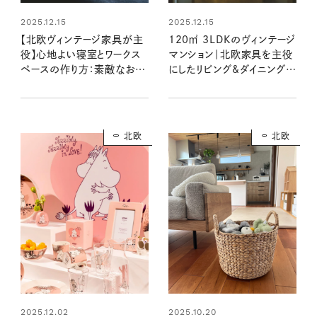
2025.12.15
2025.12.15
【北欧ヴィンテージ家具が主
120㎡ 3LDKのヴィンテージ
役】心地よい寝室とワークス
マンション｜北欧家具を主役
ペースの作り方：素敵なおう
にしたリビング&ダイニング：
ち訪問 Kanakoさん宅 後編
素敵なおうち訪問 Kanako
さん宅 前編
北欧
北欧
2025.12.02
2025.10.20