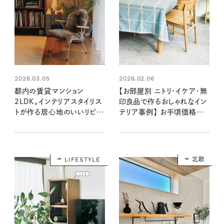
2026.03.05
2026.02.06
都内の賃貸マンション
【お部屋別 ニトリ・イケア・無
2LDK。インテリアスタイリス
印良品で作るおしゃれなイン
トが作る居心地のいいリビン
テリア事例】 お手頃価格で
グダイニングと和の寝室：素
センスのいいリビング・ダイニ
敵なおうち訪問・岩佐知布由
ング・キッチン・寝室・玄関
さん宅 前編
に！
LIFESTYLE
北欧