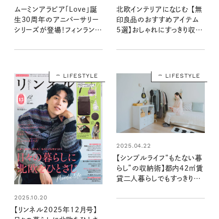
ムーミンアラビア「Love」誕
北欧インテリアになじむ 【無
生30周年のアニバーサリー
印良品のおすすめアイテム
シリーズが登場！フィンランド
5選】おしゃれにすっきり収
大使館での新作発表会に潜
納。良品週間中に狙うべきは
入レポ
こちら！
LIFESTYLE
LIFESTYLE
2025.04.22
【シンプルライフ“もたない暮
らし”の収納術】都内42㎡賃
貸二人暮らしでもすっきりさ
せるコツ（素敵なおうち訪
2025.10.20
問：夕街さやさん宅後編）
【リンネル2025年12月号】