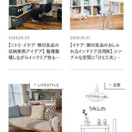
2026.02.03
2026.02.01
【ニトリ・イケア・無印良品の
【イケア・無印良品のおしゃ
収納実例アイデア】 整理整
れなインテリア活用術】 シン
頓しながらインテリア性もあ
プルな空間に「ひと工夫」で
る部屋づくり：宇高有香さん
海外のようなお部屋に：田村
宅
昌裕さん宅
LIFESTYLE
北欧