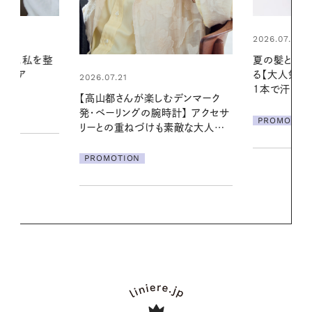
2026.07.24
2026.06.01
夏の髪と心が瞬時にリフレッシュす
お出かけ前の
る【大人気のドライシャンプー】 この
の一日。汗ば
1本で汗ばむ季節も一日中心地よく
に過ごす私
デンマーク
クセサ
PROMOTION
PROMOTIO
素敵な大人の