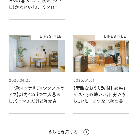
日々の暮らしに北欧をひとさ
じ！かわいい「ムーミン」付録
と注目の特集を最速レポート
〈10月20日発売12月号・12
月号増刊〉
LIFESTYLE
LIFESTYLE
2025.04.22
2025.04.01
【北欧インテリア×シンプルラ
【素敵なおうち訪問】 家族も
イフ】都内42㎡で二人暮ら
ゲストも心地いい。自分たち
し、ミニマムだけど温かみの
らしいヒュッゲな北欧の暮ら
ある部屋（素敵なおうち訪
し方 （Sakiさん宅後編）
問：夕街さやさん宅前編）
さらに表示する