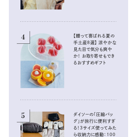
4
【贈って喜ばれる夏の
手土産８選】 涼やかな
見た目で気分も爽や
か！ お取り寄せもでき
るおすすめギフト
5
ダイソーの「圧縮バッ
グ」が旅行に便利すぎ
る！3サイズ使ってみた
ら収納力に感動：100