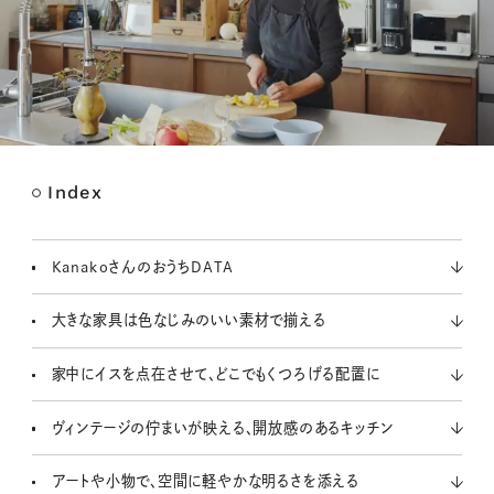
Index
M
u
t
KanakoさんのおうちDATA
e
大きな家具は色なじみのいい素材で揃える
家中にイスを点在させて、どこでもくつろげる配置に
ヴィンテージの佇まいが映える、開放感のあるキッチン
アートや小物で、空間に軽やかな明るさを添える