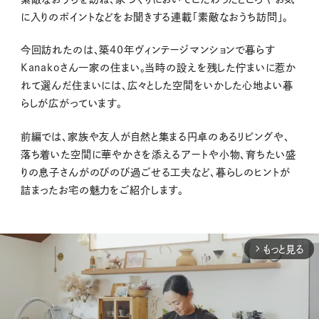
に入りのポイントなどをお聞きする連載「素敵なおうち訪問」。
今回訪れたのは、築40年ヴィンテージマンションで暮らす
Kanakoさん一家の住まい。当時の設えを残した佇まいに惹か
れて選んだ住まいには、広々とした空間をいかした心地よい暮
らしが広がっています。
前編では、家族や友人が自然と集まる円卓のあるリビングや、
落ち着いた空間に華やかさを添えるアートや小物、育ちたい盛
りの息子さんがのびのび過ごせる工夫など、暮らしのヒントが
詰まったお宅の魅力をご紹介します。
もっと見る
arrow_forward_ios