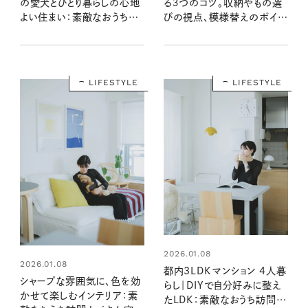
の愛犬とひとり暮らしの心地
る３つのコツ。収納やもの選
よい住まい：素敵なおうち訪
びの視点、模様替えのポイン
問 Sakiさん宅 前編
トは？：素敵なおうち訪問
Sakiさん宅 後編
LIFESTYLE
LIFESTYLE
2026.01.08
2026.01.08
都内3LDKマンション 4人暮
シャープな雰囲気に、色を効
らし｜DIYで自分好みに整え
かせて楽しむインテリア：素
たLDK：素敵なおうち訪問