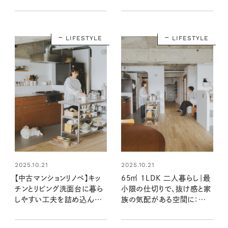
ち訪問 Kanakoさん宅 後編
素敵なおうち訪問 Kanako
さん宅 前編
LIFESTYLE
LIFESTYLE
2025.10.21
2025.10.21
【中古マンションリノベ】キッ
65㎡ 1LDK 二人暮らし｜最
チンとリビング洗面台に暮ら
小限の仕切りで、抜け感と家
しやすい工夫を詰め込んで：
族の気配がある空間に：素
素敵なおうち訪問 ハルナさ
敵なおうち訪問 ハルナさん
ん宅 後編
宅 前編