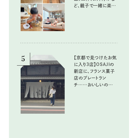
ど、親子で一緒に楽し
める工夫
5
【京都で見つけたお気
に入り3店】OSAJIの
新店に、フランス菓子
店のプレートラン
チ……おいしいのんび
り街歩き。