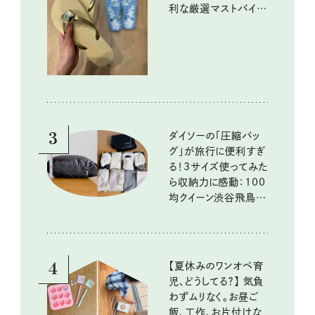
利な厳選マストバイア
イテム
3
ダイソーの「圧縮バッ
グ」が旅行に便利すぎ
る！3サイズ使ってみた
ら収納力に感動：100
均クイーン渋谷飛鳥の
『本当にいいもの』第
10回③
4
【夏休みのワンオペ育
児、どうしてる？】 気負
わずムリなく。お昼ご
飯、工作、お片付けな