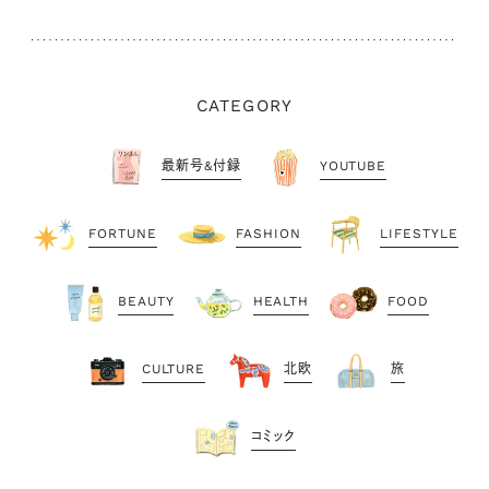
CATEGORY
最新号&付録
YOUTUBE
FORTUNE
FASHION
LIFESTYLE
BEAUTY
HEALTH
FOOD
CULTURE
北欧
旅
コミック