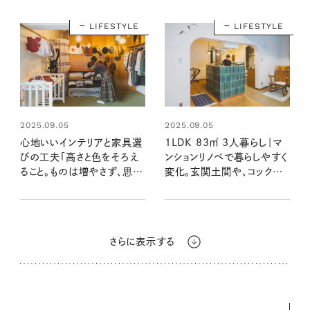
LIFESTYLE
LIFESTYLE
2025.09.05
2025.09.05
心地いいインテリアと家具選
1LDK 83㎡ 3人暮らし｜マ
びの工夫「高さと色をそろえ
ンションリノベで暮らしやすく
ること。ものは増やさず、思い
変化。玄関土間や、コックピッ
出を積み重ねていく」：素敵
トのようなタイルキッチンは
なおうち訪問 acoさん宅後
使い勝手のよさもお気に入
編
り：素敵なおうち訪問 acoさ
ん宅前編
さらに表示する