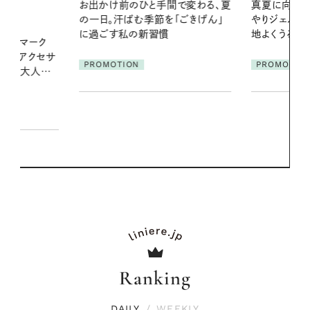
間で変わる、夏
真夏に向けて、ハーブが香るひん
夏の髪と心が
「ごきげん」
やりジェルと出合う。暑い季節に心
る【大人気の
地よくうるおう、軽やかなボディケ
1本で汗ばむ
ア
PROMOTION
PROMOTIO
Ranking
DAILY
/
WEEKLY