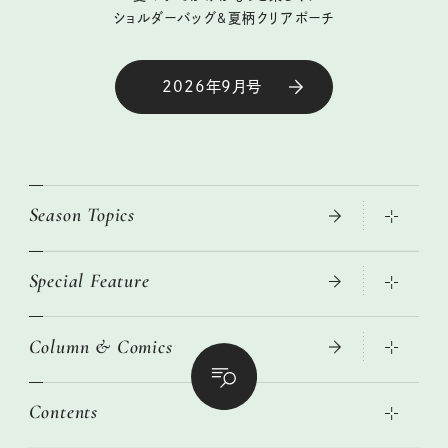
ショルダーバッグ&夏柄クリアポーチ
2026年9月号
Season Topics
Special Feature
真夏のひんやりグッズ 2026
大人のリュック探し 2026SS
Column & Comics
ニトリ・イケア・無印良品で賢くおしゃれなインテリア
2026年春夏 トレンドファッションニュース
この春ほしい大人のスニーカー 2026春夏
2026年下半期占い大特集
絶品、お餅レシピ大集合！
Contents
女子旅おすすめスポット 暮らすように心地いいリンネル旅ガイ
ぐれいさん
ド
本当に使える「旅道具」
明日もいい日になりますように