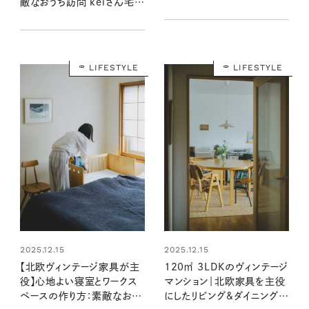
敵なおうち訪問 keiさん宅
keiさん宅 前編
後編
LIFESTYLE
LIFESTYLE
2025.12.15
2025.12.15
【北欧ヴィンテージ家具が主
120㎡ 3LDKのヴィンテージ
役】心地よい寝室とワークス
マンション｜北欧家具を主役
ペースの作り方：素敵なおう
にしたリビング&ダイニング：