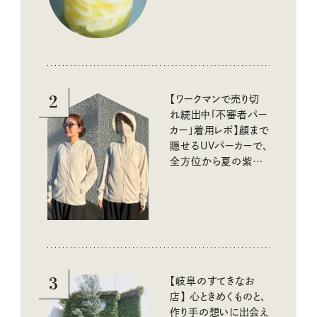
2
【ワークマンで売り切
れ続出中「不審者パー
カー」着用レポ】顔まで
隠せるUVパーカーで、
全方位から夏の紫外
線をブロック
3
【岐阜のすてきなお
店】 心ときめくものと、
作り手の想いに出会え