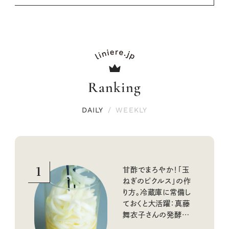
Ranking
DAILY
/
WEEKLY
1
甘酢でまろやか！「玉
ねぎのピクルス」の作
り方。冷蔵庫に常備し
ておくと大活躍：真藤
舞衣子さんの発酵と
酸味の仕込みごはん