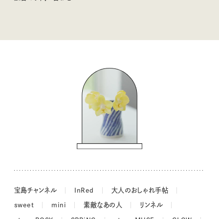
tsukuru & Lin. ツクルアンドリン
kippis（キッピス）
暮らしの時産テクニック
バッグの中身
コウケンテツのヒトワザ巡り
ノーラのフィンランド旅気分
街角ワンデイ
ドーナツハント
吉田羊さんの着物と12のアソビゴコロ
長谷川あかりさんの今週もお疲れ様つまみ
宝島チャンネル
InRed
大人のおしゃれ手帖
sweet
mini
素敵なあの人
リンネル