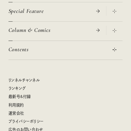
Special Feature
真夏のひんやりグッズ 2026
大人のリュック探し 2026SS
Column & Comics
ニトリ・イケア・無印良品で賢くおしゃれなインテリア
2026年春夏 トレンドファッションニュース
この春ほしい大人のスニーカー 2026春夏
2026年下半期占い大特集
絶品、お餅レシピ大集合！
Contents
女子旅おすすめスポット 暮らすように心地いいリンネル旅ガイ
ぐれいさん
ド
本当に使える「旅道具」
明日もいい日になりますように
幸せな老後のための リンネルマネー講座
世界のサンタさんに会って来た！
清水みさとの食いしんぼう寄り道サウナ
リンネルおしゃれファッションスナップ
私の住むまち、好きな場所。LOCAL LIFE REPORT
ときめく冬の贈りもの
クグロフの猫
リンネル暮らし部
リンネルチャンネル
リンネル 暮らしの道具大賞
クラフトビール案内
中沢元紀の板前さん入門
リンネルチャンネル
ランキング
ナチュラルメイクレッスン
母の日に贈りたい、お花モチーフのアイテム
空想喫茶トラノコクさんのあの店この店、喫茶訪問日記
おぱんつ君のわくわく楽しい一週間占い
最新号&付録
喜ばれる贈り物手帖
うちねこグランプリ2026、発表！
圷みほさんのゆるっと週末キャンプ通信
毎日が心地よくなるリンネルタロット
利用規約
2026年上半期占い大特集
豆柴・まもるくんの旅日記
運営会社
2025年下半期占い大特集
柳沢小実さんのお散歩するようなゆるり旅
プライバシーポリシー
猫と一緒に心地いい暮らし
広告のお問い合わせ
valoさんのかわいいもの探し