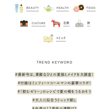
BEAUTY
HEALTH
FOOD
CULTURE
北欧
旅
コミック
TREND KEYWORD
#最新号は、素敵なひとの夏服とメイクを大調査！
#付録はミッフィー×コールマンの豪華コラボ！
#「飲むゼリー」のレシピで夏の喉をうるおそう
#大人に似合うリュック探し
#今週の12星座の運勢は？