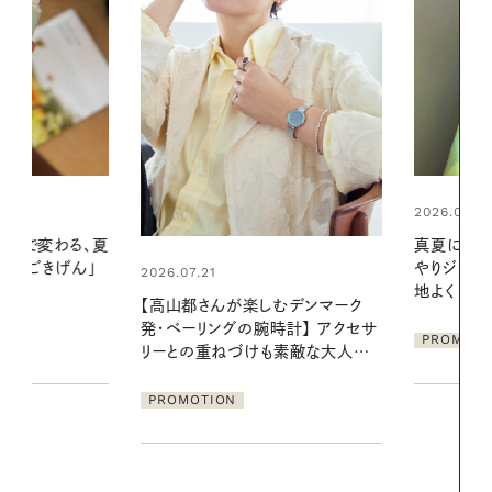
2026.06.01
間で変わる、夏
真夏に向けて
「ごきげん」
やりジェルと
2026.07.21
地よくうるお
【高山都さんが楽しむデンマーク
ア
発・ベーリングの腕時計】 アクセサ
PROMOTIO
リーとの重ねづけも素敵な大人の
夏スタイル３選
PROMOTION