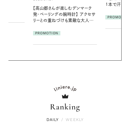
1本で汗ばむ季節も一日中心地よく
に過ごす私
デンマーク
クセサ
PROMOTION
PROMOTIO
素敵な大人の
Ranking
DAILY
/
WEEKLY