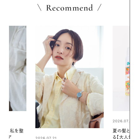
Recommend
2026.07.24
2026.06.01
夏の髪と心が瞬時にリフレッシュす
お出かけ前の
る【大人気のドライシャンプー】 この
の一日。汗ば