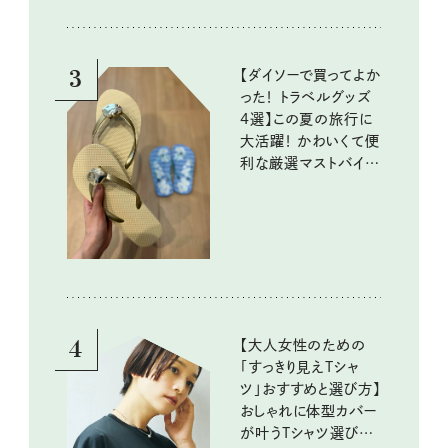
『本当にいいもの』第
10回③
3
【ダイソーで買ってよか
った！ トラベルグッズ
4選】この夏の旅行に
大活躍！ かわいくて便
利な厳選マストバイア
イテム
4
【大人女性のための
「すっきり見えTシャ
ツ」おすすめと選び方】
おしゃれに体型カバー
が叶うTシャツ選びの