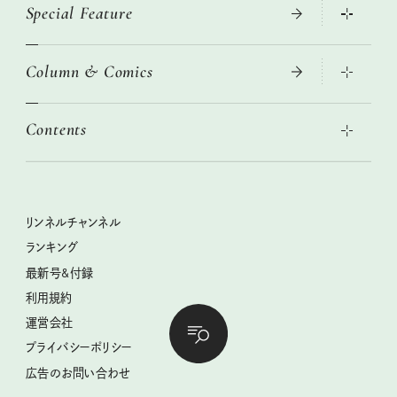
Special Feature
大人のリュック探し 2026SS
ニトリ・イケア・無印良品で賢くおしゃれなインテリア
Column & Comics
この春ほしい大人のスニーカー 2026春夏
2026年春夏 トレンドファッションニュース
絶品、お餅レシピ大集合！
2026年下半期占い大特集
本当に使える「旅道具」
Contents
女子旅おすすめスポット 暮らすように心地いいリンネル旅ガイ
ぐれいさん
ド
世界のサンタさんに会って来た！
明日もいい日になりますように
幸せな老後のための リンネルマネー講座
ときめく冬の贈りもの
清水みさとの食いしんぼう寄り道サウナ
リンネルおしゃれファッションスナップ
私の住むまち、好きな場所。LOCAL LIFE REPORT
クラフトビール案内
クグロフの猫
リンネル暮らし部
リンネルチャンネル
リンネル 暮らしの道具大賞
母の日に贈りたい、お花モチーフのアイテム
中沢元紀の板前さん入門
リンネルチャンネル
ランキング
ナチュラルメイクレッスン
うちねこグランプリ2026、発表！
空想喫茶トラノコクさんのあの店この店、喫茶訪問日記
おぱんつ君のわくわく楽しい一週間占い
最新号&付録
喜ばれる贈り物手帖
圷みほさんのゆるっと週末キャンプ通信
毎日が心地よくなるリンネルタロット
利用規約
2026年上半期占い大特集
豆柴・まもるくんの旅日記
運営会社
2025年下半期占い大特集
柳沢小実さんのお散歩するようなゆるり旅
プライバシーポリシー
猫と一緒に心地いい暮らし
広告のお問い合わせ
valoさんのかわいいもの探し