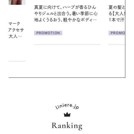
ブが香るひん
夏の髪と心が瞬時にリフレッシュす
お出かけ前の
暑い季節に心
る【大人気のドライシャンプー】 この
の一日。汗ば
かなボディケ
1本で汗ばむ季節も一日中心地よく
に過ごす私
PROMOTION
PROMOTIO
Ranking