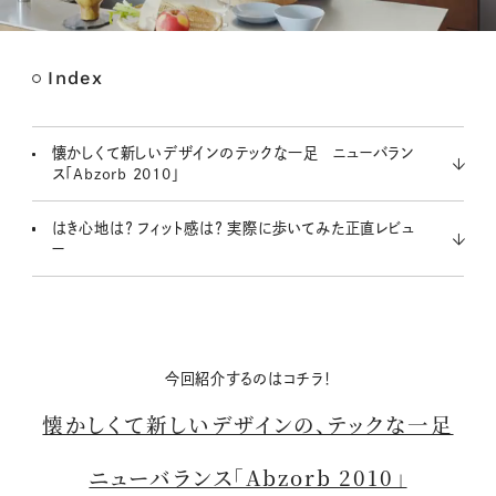
Index
M
u
t
懐かしくて新しいデザインのテックな一足 ニューバラン
e
ス「Abzorb 2010」
はき心地は？ フィット感は？ 実際に歩いてみた正直レビュ
ー
今回紹介するのはコチラ！
懐かしくて新しいデザインの、テックな一足
ニューバランス「Abzorb 2010」