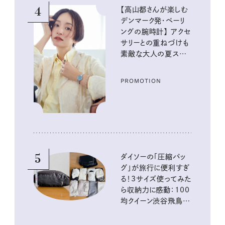
4
【高山都さんが楽しむ
デンマーク発・ベーリ
ングの腕時計】 アクセ
サリーとの重ねづけも
素敵な大人の夏スタイ
ル３選
PROMOTION
5
ダイソーの「圧縮バッ
グ」が旅行に便利すぎ
る！3サイズ使ってみた
ら収納力に感動：100
均クイーン渋谷飛鳥の
『本当にいいもの』第
10回③