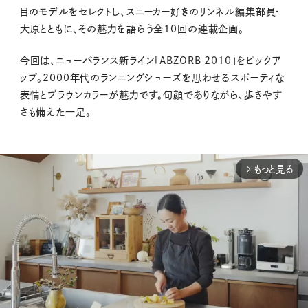
目のモデルをセレクトし、スニーカー好きのリンネル編集部員・
大原とともに、その魅力を語らう全10回の連載企画。
今回は、ニューバランス新ライン「ABZORB 2010」をピックア
ップ。2000年代のランニングシューズを思わせるスポーティな
表情とブラウンカラーが魅力です。旬顔でありながら、歩きやす
さも備えた一足。
もっと見る
arrow_forward_ios