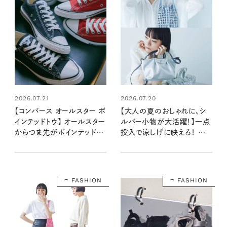
2026.07.21
2026.07.20
【コンバース オールスター ポ
【大人の夏のおしゃれに、シ
インテッドトウ】 オールスター
ルバー小物が大活躍！】一点
からつま先がポインテッドト
投入で涼しげに映える！ シン
ウの形状になった新作が登
プルな装いを上品に仕上げ
場！ リンネル公式
る優秀カラー
Instagramのフォローと投稿
への「いいね！」で当たる！
FASHION
FASHION