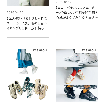
2026.04.17
【ニューバランスのスニーカ
2026.04.20
ー、今季のおすすめ4選】履き
心地がよくてみんな大好き！
【全天候いける！ おしゃれな
人気のハイテクスタイル
スニーカー7選】 雨の日もハ
イキングもこれ一足！ 持って
おいて間違いなしの万能モ
デル
FASHION
FASHION