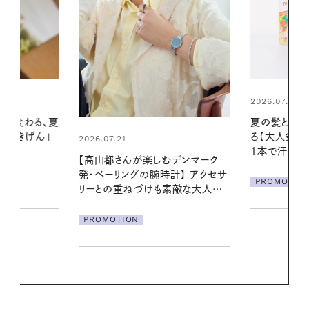
2026.07.24
2026.06.01
夏の髪と心が瞬時にリフレッシュす
真夏に向けて
る【大人気のドライシャンプー】 この
やりジェルと
1本で汗ばむ季節も一日中心地よく
地よくうるお
デンマーク
ア
クセサ
PROMOTION
PROMOTIO
素敵な大人の