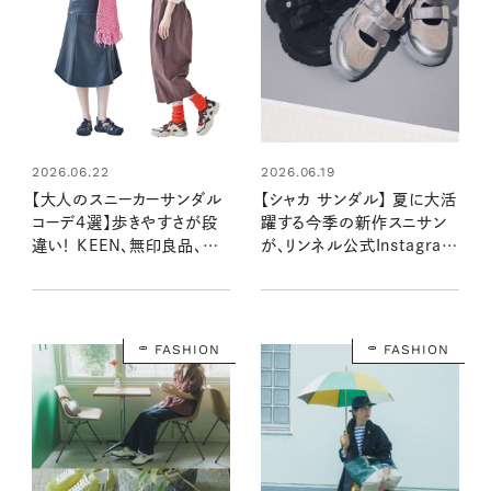
2026.06.22
2026.06.19
【大人のスニーカーサンダル
【シャカ サンダル】 夏に大活
コーデ4選】歩きやすさが段
躍する今季の新作スニサン
違い！ KEEN、無印良品、シ
が、リンネル公式Instagram
ャカ、スイコック…人気ブラン
のフォローと投稿への「いい
ドの新作をチェック
ね！」で当たる！
FASHION
FASHION