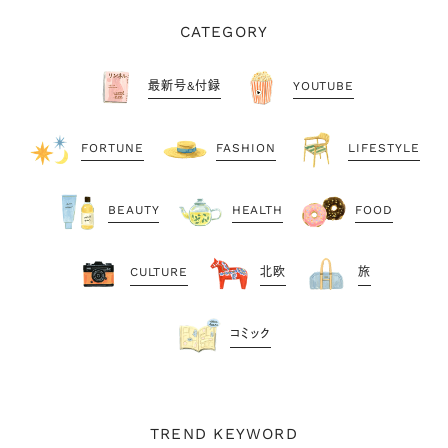
CATEGORY
最新号&付録
YOUTUBE
FORTUNE
FASHION
LIFESTYLE
BEAUTY
HEALTH
FOOD
CULTURE
北欧
旅
コミック
TREND KEYWORD