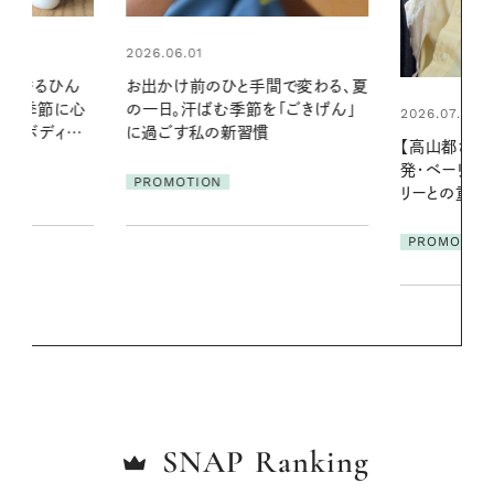
2026.07.24
間で変わる、夏
夏の髪と心が
「ごきげん」
る【大人気の
2026.07.21
1本で汗ばむ
【高山都さんが楽しむデンマーク
発・ベーリングの腕時計】 アクセサ
PROMOTIO
リーとの重ねづけも素敵な大人の
夏スタイル３選
PROMOTION
SNAP
Ranking