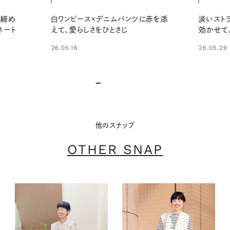
赤を添
淡いストライプワンピースにブラウンを
春らしい
効かせて、やさしい大人の装いに
軽やかな
26.05.29
26.05.15
他のスナップ
OTHER SNAP