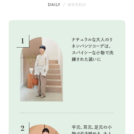
DAILY
/
WEEKLY
1
ナチュラルな大人のリ
ネンパンツコーデは、
スパイシーな小物で洗
練された装いに
2
手元、耳元、足元の小
物で引き締める、大人