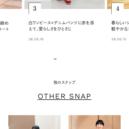
4
5
赤を添
春らしいシアーシャツ×白パンツで、
淡いスト
軽やかなきれいめカジュアルに
効かせて
26.05.15
26.05.29
他のスナップ
OTHER SNAP