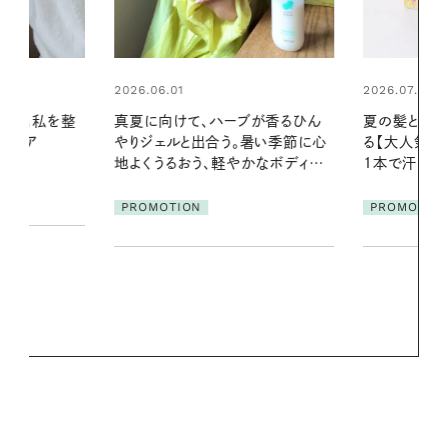
2026.07.24
2026.06.01
ブが香るひん
夏の髪と心が瞬時にリフレッシュす
お出かけ前の
暑い季節に心
る【大人気のドライシャンプー】 この
の一日。汗ば
かなボディケ
1本で汗ばむ季節も一日中心地よく
に過ごす私
PROMOTION
PROMOTIO