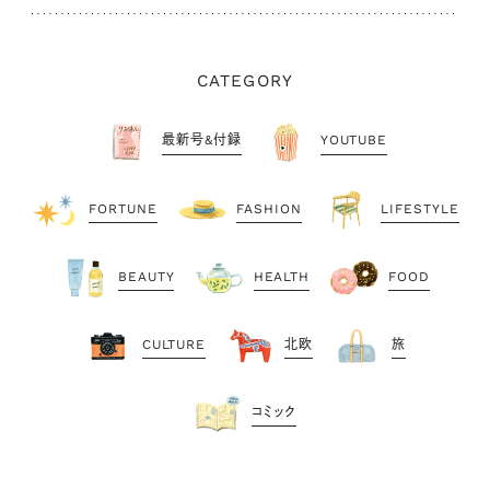
CATEGORY
最新号&付録
YOUTUBE
FORTUNE
FASHION
LIFESTYLE
BEAUTY
HEALTH
FOOD
CULTURE
北欧
旅
コミック