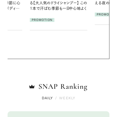
ンプー】 この
える夜の爽やかご褒美ケア
の一日。汗ば
一日中心地よく
に過ごす私
PROMOTION
PROMOTIO
SNAP
Ranking
DAILY
/
WEEKLY