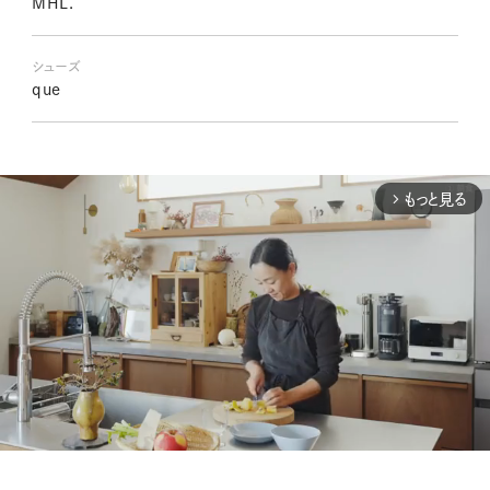
MHL.
シューズ
que
もっと見る
arrow_forward_ios