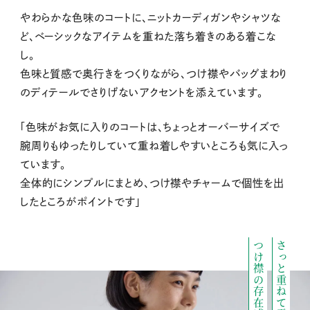
M
やわらかな色味のコートに、ニットカーディガンやシャツな
u
ど、ベーシックなアイテムを重ねた落ち着きのある着こな
t
し。
e
色味と質感で奥行きをつくりながら、つけ襟やバッグまわり
のディテールでさりげないアクセントを添えています。
「色味がお気に入りのコートは、ちょっとオーバーサイズで
腕周りもゆったりしていて重ね着しやすいところも気に入っ
ています。
全体的にシンプルにまとめ、つけ襟やチャームで個性を出
したところがポイントです」
つけ襟の存在感