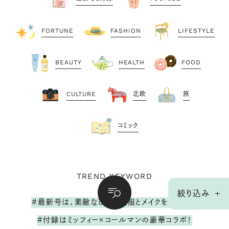
FORTUNE
FASHION
LIFESTYLE
BEAUTY
HEALTH
FOOD
CULTURE
北欧
旅
コミック
TREND KEYWORD
絞り込み
#最新号は、素敵なひとの夏服とメイクを大調査！
#付録はミッフィー×コールマンの豪華コラボ！