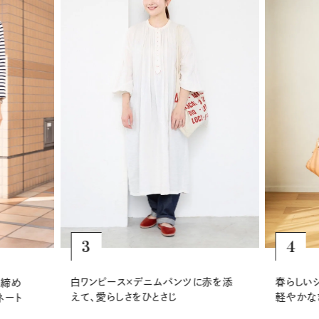
4
5
赤を添
春らしいシアーシャツ×白パンツで、
淡いスト
軽やかなきれいめカジュアルに
効かせて