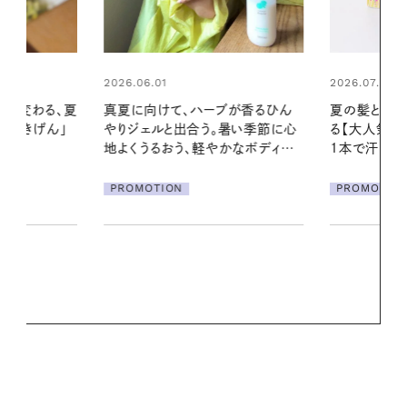
2026.07.24
ブが香るひん
夏の髪と心が瞬時にリフレッシュす
暑い季節に心
る【大人気のドライシャンプー】 この
2026.07.21
かなボディケ
1本で汗ばむ季節も一日中心地よく
【高山都さん
発・ベーリングの
PROMOTION
リーとの重ね
夏スタイル３
PROMOTIO