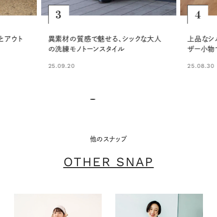
5
4
ナチュラ
クな大人
上品なシルクセットアップに、白Tとレ
デは、ス
ザー小物で大人の抜け感をプラス
装いに
25.08.30
26.06.14
他のスナップ
OTHER SNAP