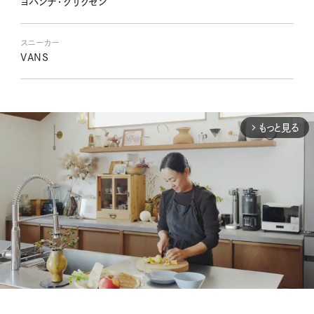
ヨハンナ・グリクセン
スニーカー
VANS
もっと見る
arrow_forward_ios