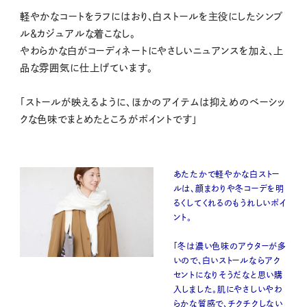
M
軽やかなコートをラフにはおり、白ストールを主役にしたシンプ
u
ル＆カジュアルな着こなし。
t
やわらかな白がコーディネートにやさしいニュアンスを加え、上
e
品な雰囲気に仕上げています。
「ストールが映えるように、ほかのアイテムは抑えめのベーシッ
クな色味でまとめたところがポイントです」
あたたかで軽やかな白ストー
ルは、顔まわりや冬コーデを明
るくしてくれるのもうれしいポイ
ント。
「冬は濃い色味のアウターが多
いので、白いストールならアク
セントになりそうだなと思い購
入しました。肌にやさしいやわ
らかな質感で、チクチクしない