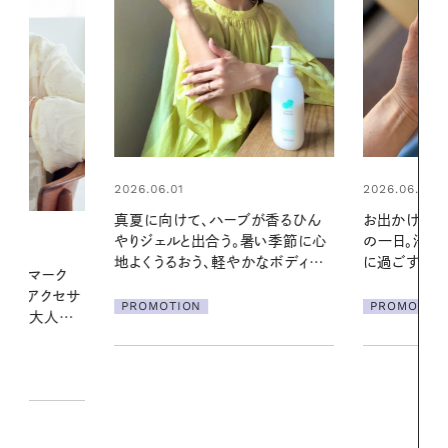
2026.06.01
2026.06.01
ブが香るひん
お出かけ前のひと手間で変わる、夏
暑い夏のナイ
暑い季節に心
の一日。汗ばむ季節を「ごきげん」
える夜の爽
かなボディケ
に過ごす私の新習慣
PROMOTIO
PROMOTION