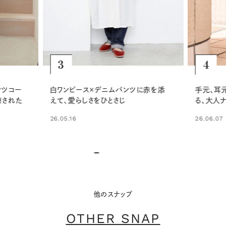
4
5
赤を添
手元、耳元、足元の小物で引き締め
上品なシ
る、大人ナチュラルなコーディネート
ザー小物
26.06.07
25.08.30
他のスナップ
OTHER SNAP