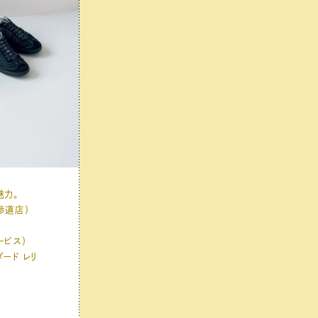
魅力。
表参道店）
ービス）
ダード レリ