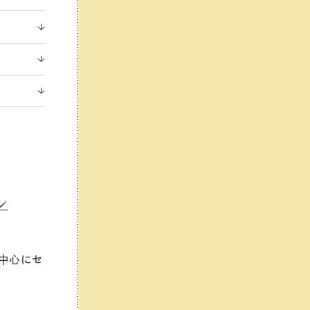
ン
を中心にセ