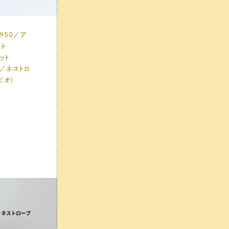
950／ア
ット
ット
0／ネストロ
ビオ）