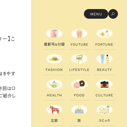
MENU
カー】こ
最
新
号
&
付
録
Y
O
U
T
U
B
E
F
O
R
T
U
N
E
F
A
S
H
I
O
N
L
I
F
E
S
T
Y
L
E
B
E
A
U
T
Y
はきやす
今回は口
H
E
A
L
T
H
F
O
O
D
C
U
L
T
U
R
E
をご紹介し
北
欧
旅
コ
ミ
ッ
ク