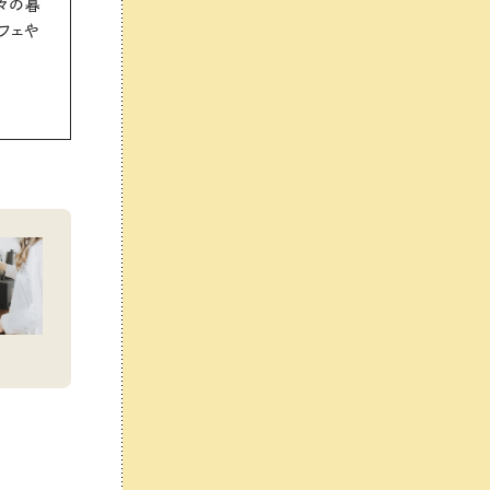
々の暮
カフェや