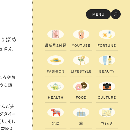
MENU
ちりばめ
最
新
号
&
付
録
Y
O
U
T
U
B
E
F
O
R
T
U
N
E
aさん
F
A
S
H
I
O
N
L
I
F
E
S
T
Y
L
E
B
E
A
U
T
Y
ころやお
おうち訪
H
E
A
L
T
H
F
O
O
D
C
U
L
T
U
R
E
さんご夫
グダイニ
り、そし
北
欧
旅
コ
ミ
ッ
ク
な空間を