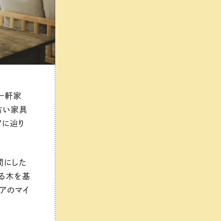
一軒家
古い家具
アに辿り
間にした
る木を基
アのマイ