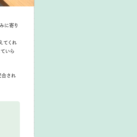
みに寄り
えてくれ
えていら
配合され