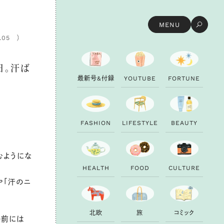
MENU
.05
日。汗ば
最
新
号
&
付
録
Y
O
U
T
U
B
E
F
O
R
T
U
N
E
慣
F
A
S
H
I
O
N
L
I
F
E
S
T
Y
L
E
B
E
A
U
T
Y
むようにな
H
E
A
L
T
H
F
O
O
D
C
U
L
T
U
R
E
や「汗のニ
北
欧
旅
コ
ミ
ッ
ク
の前には