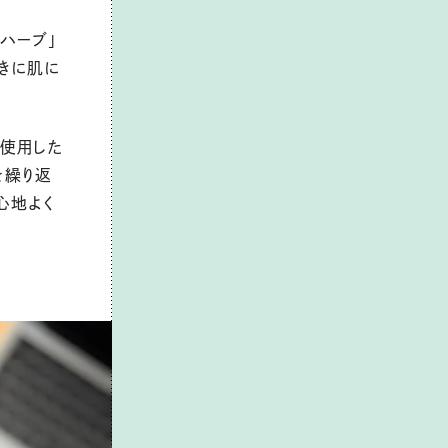
ハーブ」
きに肌に
に使用した
を繰り返
心地よく