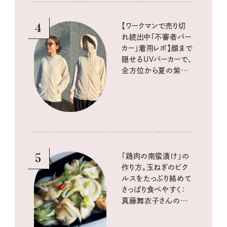
4
【ワークマンで売り切
れ続出中「不審者パー
カー」着用レポ】顔まで
隠せるUVパーカーで、
全方位から夏の紫外
線をブロック
5
「鶏肉の南蛮漬け」の
作り方。玉ねぎのピク
ルスをたっぷり絡めて
さっぱり食べやすく：
真藤舞衣子さんの発
酵と酸味レシピ