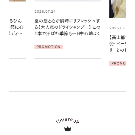
2026.06.01
リフレッシュす
暑い夏のナイ
ンプー】 この
える夜の爽
2026.07.21
一日中心地よく
【高山都さんが楽しむデンマーク
PROMOTIO
発・ベーリングの腕時計】 アクセサ
リーとの重ねづけも素敵な大人の
夏スタイル３選
PROMOTION