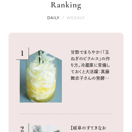
Ranking
DAILY
/
WEEKLY
1
甘酢でまろやか！「玉
ねぎのピクルス」の作
り方。冷蔵庫に常備し
ておくと大活躍：真藤
舞衣子さんの発酵と
酸味の仕込みごはん
2
【岐阜のすてきなお