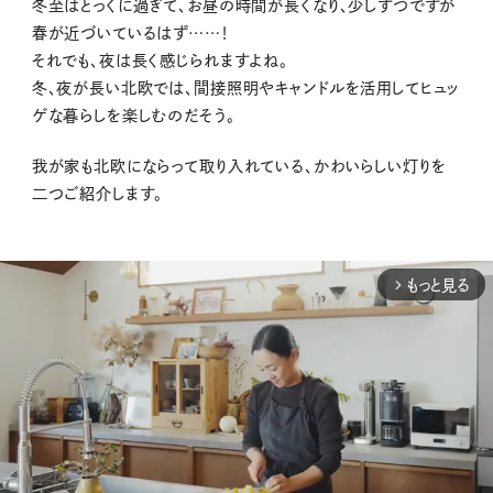
冬至はとっくに過ぎて、お昼の時間が長くなり、少しずつですが
春が近づいているはず……！
それでも、夜は長く感じられますよね。
冬、夜が長い北欧では、間接照明やキャンドルを活用してヒュッ
ゲな暮らしを楽しむのだそう。
我が家も北欧にならって取り入れている、かわいらしい灯りを
二つご紹介します。
もっと見る
arrow_forward_ios