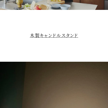
M
u
t
木製キャンドルスタンド
e