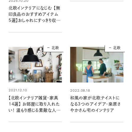
2025.10.20
間に！
北欧インテリアになじむ 【無
印良品のおすすめアイテム
5選】おしゃれにすっきり収
納。良品週間中に狙うべきは
こちら！
北欧
北欧
2021.12.10
2022.08.18
【北欧インテリア雑貨・家具
和風の家が北欧テイストに
14選】 お部屋に取り入れた
なる3つのアイデア・桒原さ
い！ 温もり感じる素敵な人た
やかさん宅のインテリア
ちの愛用品