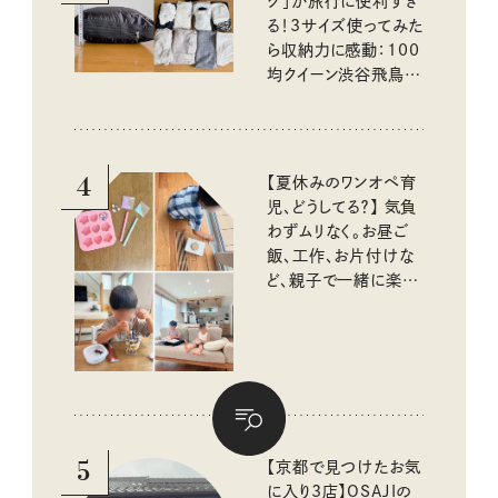
グ」が旅行に便利すぎ
る！3サイズ使ってみた
ら収納力に感動：100
均クイーン渋谷飛鳥の
『本当にいいもの』第
10回③
4
【夏休みのワンオペ育
児、どうしてる？】 気負
わずムリなく。お昼ご
飯、工作、お片付けな
ど、親子で一緒に楽し
める工夫
5
【京都で見つけたお気
に入り3店】OSAJIの