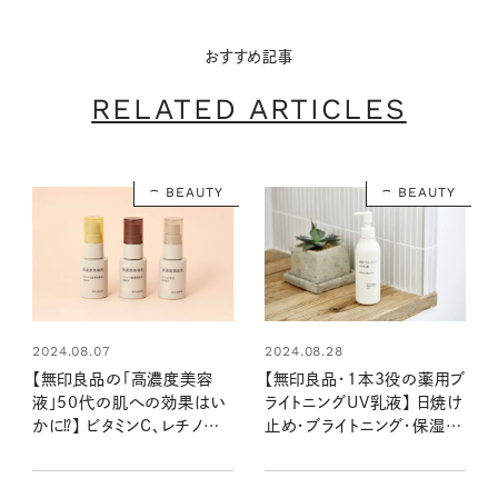
おすすめ記事
RELATED ARTICLES
BEAUTY
BEAUTY
2024.08.07
2024.08.28
【無印良品の「高濃度美容
【無印良品・1本3役の薬用ブ
液」50代の肌への効果はい
ライトニングUV乳液】 日焼け
かに⁉】 ビタミンC、レチノー
止め・ブライトニング・保湿が
ル、セラミドがたっぷり配合
これ一本！ 50代ライターがそ
で、大人の肌悩みを集中ケア
の実力を徹底検証しました