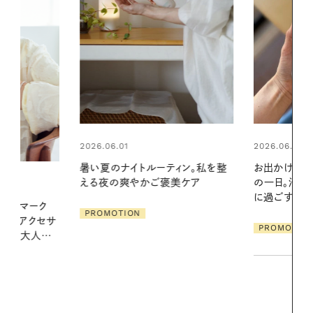
2026.06.01
2026.06.01
ィン。私を整
お出かけ前のひと手間で変わる、夏
真夏に向けて
美ケア
の一日。汗ばむ季節を「ごきげん」
やりジェルと
に過ごす私の新習慣
地よくうるお
ア
PROMOTION
PROMOTIO