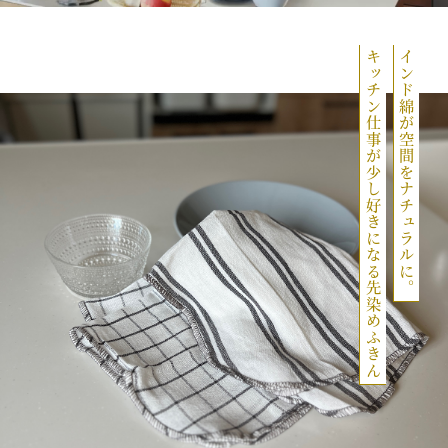
キッチン仕事が少し好きになる先染めふきん
インド綿が空間をナチュラルに。
M
u
t
e