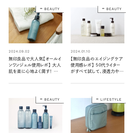
BEAUTY
BEAUTY
2024.09.02
2024.01.10
無印良品で大人気【オールイ
【無印良品のエイジングケア
ンワンジェル使用レポ】 大人
使用感レポ】 50代ライター
肌を楽に心地よく潤す！ 乾
がすべて試して、浸透力や年
燥や大人ニキビに悩む50代
齢肌のうるおい具合を検証
ライターが人気の秘密を徹底
しました！
検証
BEAUTY
LIFESTYLE