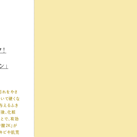
フ！
ン」
汚れをやさ
ついて硬くな
与えるふき
顔後、化粧
とで、有効
酸２K」が
キビや肌荒