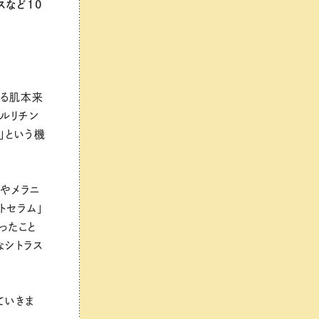
スなど10
よる肌本来
ルリチン
」という機
やメラニ
トセラム」
ったこと
なシトラス
ていきま