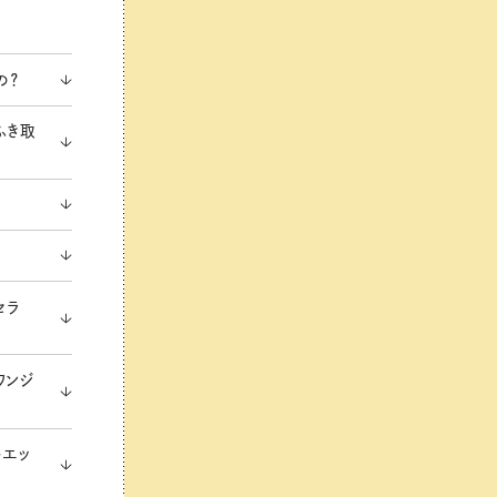
の？
ふき取
セラ
ワンジ
トエッ