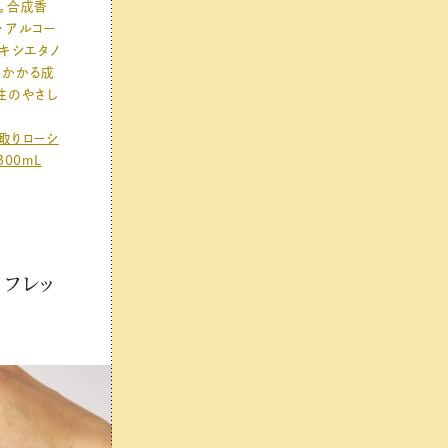
。合成香
・アルコー
ノキシエタノ
がかかる成
性のやさし
取りローシ
00mL
リフレッ