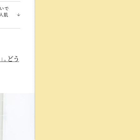
おいで
人肌
」。どう