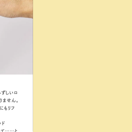
みずしいロ
りません。
にもリフ
ッド
って……と