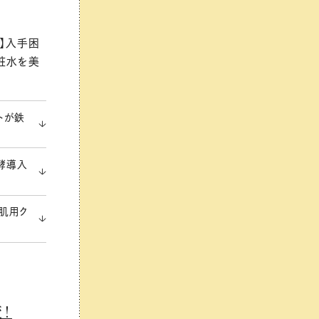
ポ】入手困
粧水を美
トが鉄
発酵導入
感肌用ク
！