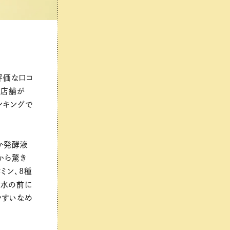
評価な口コ
る店舗が
ンキングで
か発酵液
から驚き
ミン、8種
粧水の前に
やすいなめ