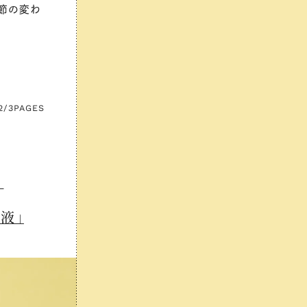
季節の変わ
2/3
PAGES
！
液」