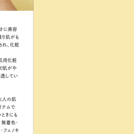
まさに美容
通り肌がも
あれ、化粧
肌用化粧
で肌がや
浸透してい
大人の肌
イテムで
いときにも
・無着色・
・フェノキ