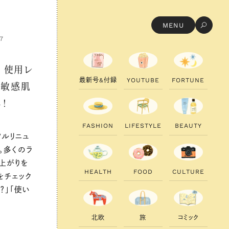
MENU
7
 使用レ
最
新
号
&
付
録
Y
O
U
T
U
B
E
F
O
R
T
U
N
E
、敏感肌
！
F
A
S
H
I
O
N
L
I
F
E
S
T
Y
L
E
B
E
A
U
T
Y
ルリニュ
。多くのラ
り上がりを
H
E
A
L
T
H
F
O
O
D
C
U
L
T
U
R
E
をチェック
？」「使い
。
北
欧
旅
コ
ミ
ッ
ク