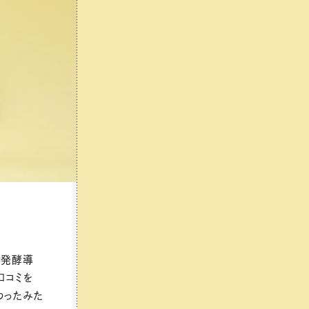
「発酵導
口コミを
わったみた