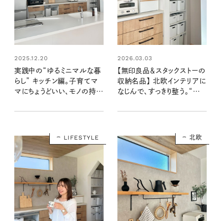
2025.12.20
2026.03.03
実践中の“ゆるミニマルな暮
【無印良品＆スタックストーの
らし” キッチン編。子育てマ
収納名品】 北欧インテリアに
マにちょうどいい、モノの持ち
なじんで、すっきり整う。“見
方や収納法。
せる収納”アイテム3選
LIFESTYLE
北欧