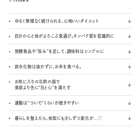
M
u
t
ゆるく無理なく続けられる、心地いいダイエット
e
自分の心と体がよろこぶ食選び。タンパク質を意識的に
発酵食品や“旨み”を足して、調味料はシンプルに
炭水化物は抜かずに、お米を食べる。
お気に入りの北欧の器で
食欲より先に“目と心”を満たす
運動は“ついで”くらいが続きやすい
暮らしを整えたら、体型にも少しずつ変化が...♡