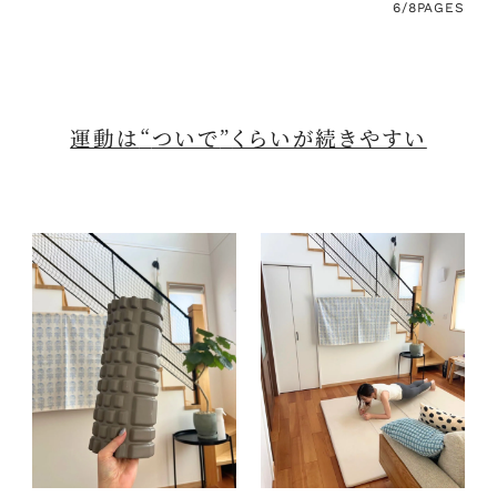
6/8
PAGES
運動は
“
ついで
”
くらいが続きやすい