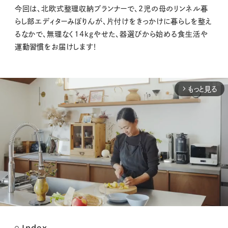
今回は、北欧式整理収納プランナーで、
2
児の母のリンネル暮
らし部エディターみぽりんが、片付けをきっかけに暮らしを整え
るなかで、無理なく
14kg
やせた、器選びから始める食生活や
運動習慣をお届けします！
もっと見る
arrow_forward_ios
Index