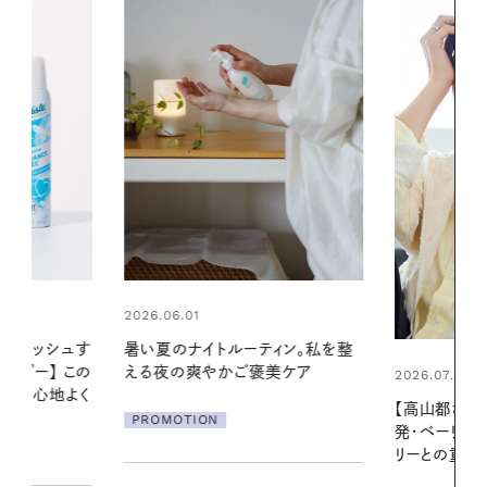
2026.06.01
ィン。私を整
真夏に向けて
美ケア
やりジェルと
2026.07.21
地よくうるお
【高山都さんが楽しむデンマーク
ア
発・ベーリングの腕時計】 アクセサ
PROMOTIO
リーとの重ねづけも素敵な大人の
夏スタイル３選