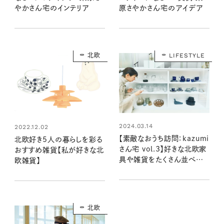
原さやかさん宅のアイデア
やかさん宅のインテリア
北欧
LIFESTYLE
2024.03.14
2022.12.02
【素敵なおうち訪問：kazumi
北欧好き5人の暮らしを彩る
さん宅 vol.3】好きな北欧家
おすすめ雑貨【私が好きな北
具や雑貨をたくさん並べた、
欧雑貨】
kazumiさんの「見せる収
納」
北欧