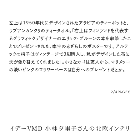
左上は1950年代にデザインされたアラビアのティーポットと、
ラプアンカンクリのティータオル。「右上はフィンランドを代表す
るグラフィックデザイナーのエリック・ブルーンの本を執筆したこ
とでプレゼントされた、家宝のあざらしのポスターです。アルテ
ックの椅子はヴィンテージで3脚購入し、私がデザインした布に
夫が張り替えてくれました」。小さなカゴは友人から、マリメッコ
の淡いピンクのフラワーベースは自分へのプレゼントだとか。
2/4
PAGES
イデーVMD 小林夕里子さんの北欧インテリ