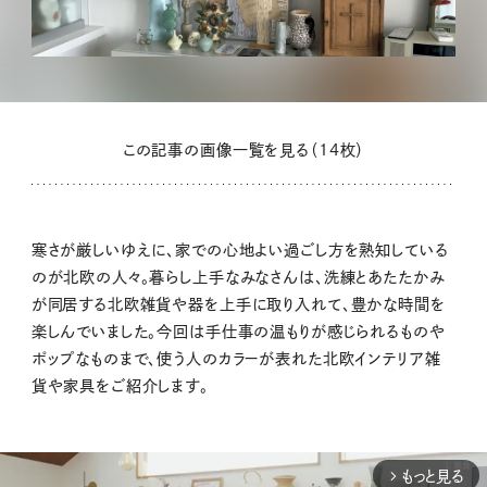
この記事の画像一覧を見る（14枚）
寒さが厳しいゆえに、家での心地よい過ごし方を熟知している
のが北欧の人々。暮らし上手なみなさんは、洗練とあたたかみ
が同居する北欧雑貨や器を上手に取り入れて、豊かな時間を
楽しんでいました。今回は手仕事の温もりが感じられるものや
ポップなものまで、使う人のカラーが表れた北欧インテリア雑
貨や家具をご紹介します。
もっと見る
arrow_forward_ios