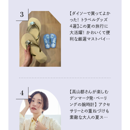
3
【ダイソーで買ってよか
った！ トラベルグッズ
4選】この夏の旅行に
大活躍！ かわいくて便
利な厳選マストバイア
イテム
4
【高山都さんが楽しむ
デンマーク発・ベーリ
ングの腕時計】 アクセ
サリーとの重ねづけも
素敵な大人の夏スタイ
ル３選