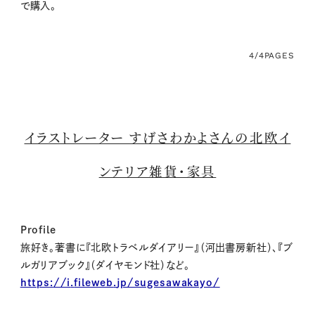
で購入。
4/4
PAGES
イラストレーター すげさわかよさんの北欧イ
ンテリア雑貨・家具
Profile
旅好き。著書に『北欧トラベルダイアリー』（河出書房新社）、『ブ
ルガリアブック』（ダイヤモンド
社）など。
https
:
//i
.
fileweb
.
jp/sugesawakayo/