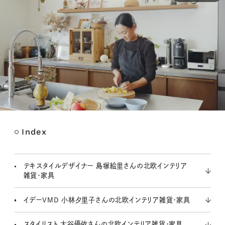
Index
M
u
t
テキスタイルデザイナー 島塚絵里さんの北欧インテリア
e
雑貨・家具
イデーVMD 小林夕里子さんの北欧インテリア雑貨・家具
スタイリスト 大谷優依さんの北欧インテリア雑貨・家具