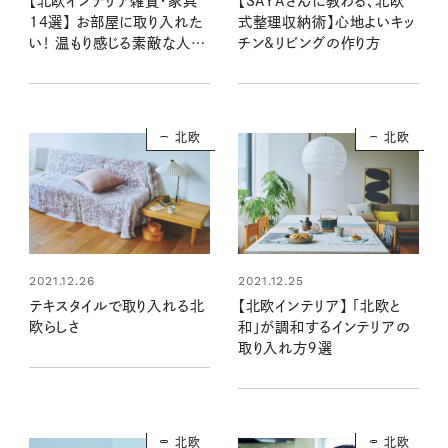
【北欧インテリア雑貨・家具
【SAYAさんに教わる、北欧
14選】 お部屋に取り入れた
式整理収納術】心地よいキッ
い！ 温もり感じる素敵な人た
チン&リビングの作り方
ちの愛用品
北欧
北欧
2021.12.26
2021.12.25
テキスタイルで取り入れる北
【北欧インテリア】 「北欧と
欧らしさ
和」が調和するインテリアの
取り入れ方９選
北欧
北欧