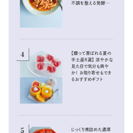
不調を整える発酵レ
シピ
4
【贈って喜ばれる夏の
手土産８選】 涼やかな
見た目で気分も爽や
か！ お取り寄せもでき
るおすすめギフト
5
じっくり煮詰めた濃厚