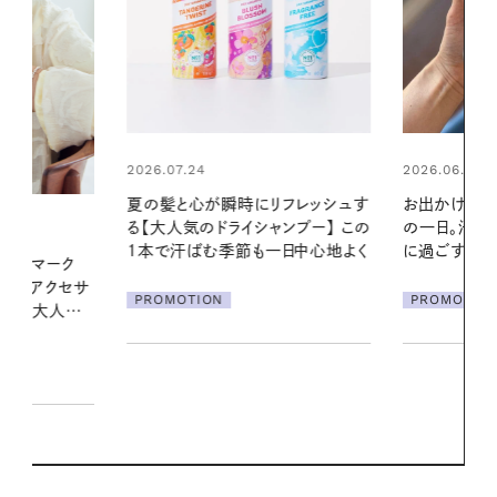
2026.06.01
2026.06.01
リフレッシュす
お出かけ前のひと手間で変わる、夏
真夏に向けて
ンプー】 この
の一日。汗ばむ季節を「ごきげん」
やりジェルと
一日中心地よく
に過ごす私の新習慣
地よくうるお
ア
PROMOTION
PROMOTIO