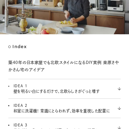
Index
M
u
t
築40年の日本家屋でも北欧スタイルになるDIY実例 桒原さや
e
かさん宅のアイデア
IDEA 1
壁を明るい白にするだけで、北欧らしさがぐっと増す
IDEA 2
和室に洗濯機！ 常識にとらわれず、効率を重視した配置に
IDEA 3