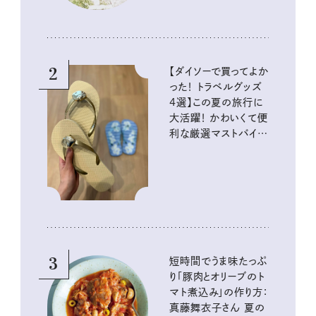
2
【ダイソーで買ってよか
った！ トラベルグッズ
4選】この夏の旅行に
大活躍！ かわいくて便
利な厳選マストバイア
イテム
3
短時間でうま味たっぷ
り「豚肉とオリーブのト
マト煮込み」の作り方：
真藤舞衣子さん 夏の