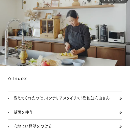
Index
M
u
t
教えてくれたのは、インテリアスタイリスト岩佐知布由さん
e
壁面を使う
心地よい照明をつける