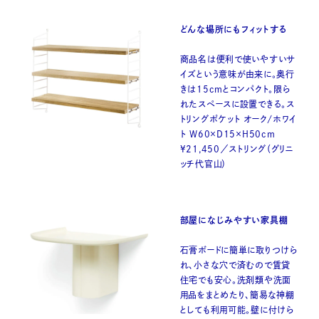
どんな場所にもフィットする
商品名は便利で使いやすいサ
イズという意味が由来に。奥行
きは15cmとコンパクト。限ら
れたスペースに設置できる。ス
トリングポケット オーク/ホワイ
ト W60×D15×H50cm
¥21,450／ストリング（グリニ
ッチ代官山）
部屋になじみやすい家具棚
石膏ボードに簡単に取りつけら
れ、小さな穴で済むので賃貸
住宅でも安心。洗剤類や洗面
用品をまとめたり、簡易な神棚
としても利用可能。壁に付けら