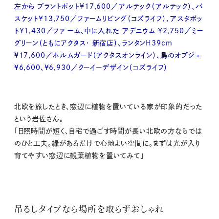
左から プラントポット¥17,600／アルテック（アルテック）、バ
スケット¥13,750／ファームリビング（コズライフ）、アスタポッ
ト¥1,430／ファ ーム、中に入れた アデニウム ¥2,750／ミー
グリーン（ともにアクタス・ 新宿店）、ランタンH39cm
¥17,600／ホルムガード（アクタスオンライン）、鳥のオブジェ
¥6,600、¥6,930／クーイーデザイン（コズライフ）
北欧を旅したとき、窓辺に植物を置いている家が印象的だった
という岩佐さん。
「日照時間が短く、自宅で過ごす時間が長い北欧の方ならでは
のひと工夫。緑があるだけで心地よい空間に。まずは光が入り
育てやすい窓辺に観葉植物を置いてみて」
吊るしタイプなら場所を取らずおしゃれ