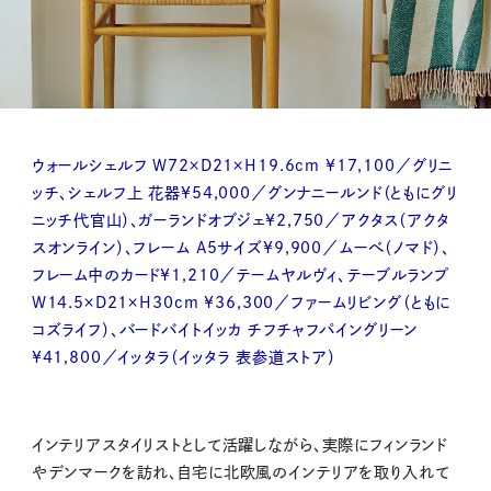
ウォールシェルフ W72×D21×H19.6cm ¥17,100／グリニ
ッチ、シェルフ上 花器¥54,000／グンナニールンド（ともにグリ
ニッチ代官山）、ガーランドオブジェ¥2,750／アクタス（アクタ
スオンライン）、フレーム A5サイズ¥9,900／ムーべ（ノマド）、
フレーム中のカード¥1,210／テームヤルヴィ、テーブルランプ
W14.5×D21×H30cm ¥36,300／ファームリビング（ともに
コズライフ）、バードバイトイッカ チフチャフパイングリーン
¥41,800／イッタラ（イッタラ 表参道ストア）
インテリアスタイリストとして活躍しながら、実際にフィンランド
やデンマークを訪れ、自宅に北欧風のインテリアを取り入れて