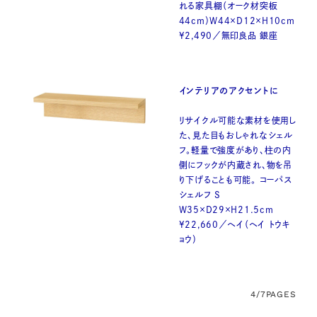
れる家具棚（オーク材突板
44cm）W44×D12×H10cm
¥2,490／無印良品 銀座
インテリアのアクセントに
リサイクル可能な素材を使用し
た、見た目もおしゃれなシェル
フ。軽量で強度があり、柱の内
側にフックが内蔵され、物を吊
り下げることも可能。 コーパス
シェルフ S
W35×D29×H21.5cm
¥22,660／ヘイ（ヘイ トウキ
ョウ）
4/7
PAGES