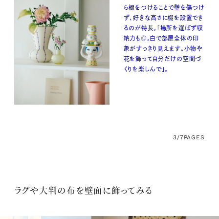
ら棚をつけることで壁を傷つけ
ず、好きな高さに棚を設置でき
るのが特長。「場所を選ばず収
納力も◎。白で部屋全体の印
象がすっきり見えます。小物や
花を飾って自分だけの空間づ
くりを楽しんで」。
3/7
PAGES
ラグや大判の布を壁面に飾ってみる