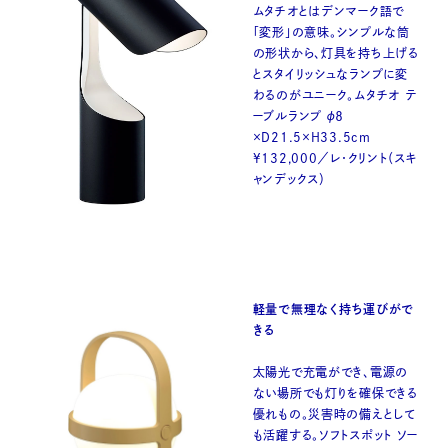
ムタチオとはデンマーク語で
「変形」の意味。シンプルな筒
の形状から、灯具を持ち上げる
とスタイリッシュなランプに変
わるのがユニーク。ムタチオ テ
ーブルランプ φ８
×D21.5×H33.5cm
¥132,000／レ・クリント（スキ
ャンデックス）
軽量で無理なく持ち運びがで
きる
太陽光で充電ができ、電源の
ない場所でも灯りを確保できる
優れもの。災害時の備えとして
も活躍する。ソフトスポット ソー