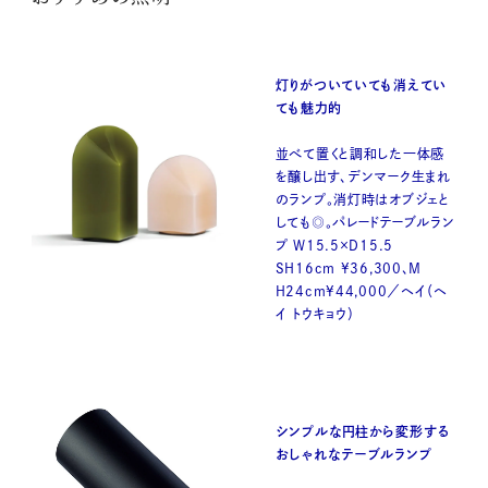
灯りがついていても消えてい
ても魅力的
並べて置くと調和した一体感
を醸し出す、デンマーク生まれ
のランプ。消灯時はオブジェと
しても◎。パレードテーブルラン
プ W15.5×D15.5
SH16cm ¥36,300、M
H24cm¥44,000／ヘイ（ヘ
イ トウキョウ）
シンプルな円柱から変形する
おしゃれなテーブルランプ