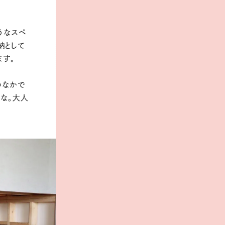
うなスペ
納として
ます。
のなかで
な。大人