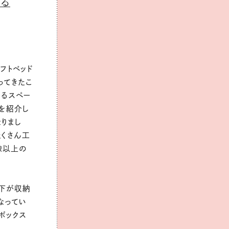
る
フトベッド
ってきたこ
寝るスペー
を紹介し
なりまし
たくさん工
像以上の
、下が収納
なってい
ボックス