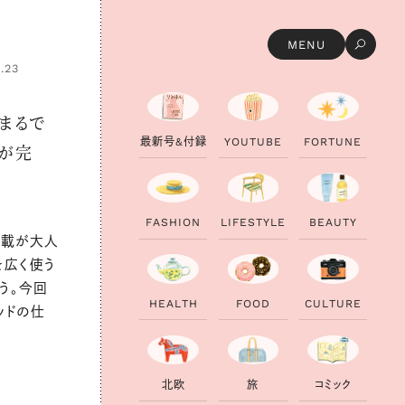
MENU
.23
】まるで
最
新
号
&
付
録
Y
O
U
T
U
B
E
F
O
R
T
U
N
E
が完
F
A
S
H
I
O
N
L
I
F
E
S
T
Y
L
E
B
E
A
U
T
Y
連載が大人
を広く使う
う。今回
H
E
A
L
T
H
F
O
O
D
C
U
L
T
U
R
E
ッドの仕
北
欧
旅
コ
ミ
ッ
ク