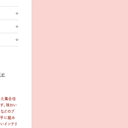
le
した集合住
す。味わい
アなどのプ
上手に組み
いインテリ