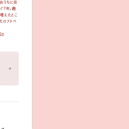
おうちに住
ぐ7年。趣
増えたとこ
たロフトベ
0n