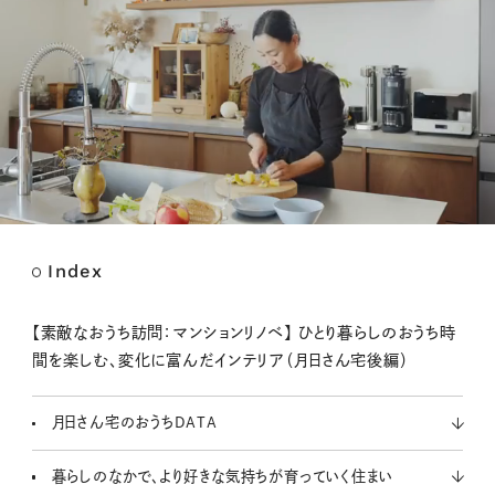
Index
M
u
t
【素敵なおうち訪問：マンションリノベ】 ひとり暮らしのおうち時
e
間を楽しむ、変化に富んだインテリア（月日さん宅後編）
月日さん宅のおうちDATA
暮らしのなかで、より好きな気持ちが育っていく住まい