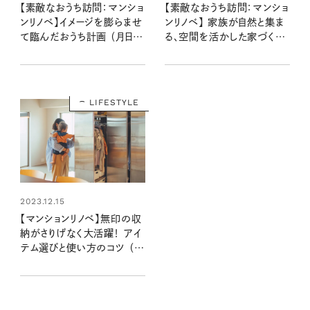
【素敵なおうち訪問：マンショ
【素敵なおうち訪問：マンショ
ンリノベ】イメージを膨らませ
ンリノベ】 家族が自然と集ま
て臨んだおうち計画 （月日さ
る、空間を活かした家づくり
ん宅前編）
（菅野さん宅前編）
LIFESTYLE
2023.12.15
【マンションリノベ】無印の収
納がさりげなく大活躍！ アイ
テム選びと使い方のコツ （菅
野さん宅後編）