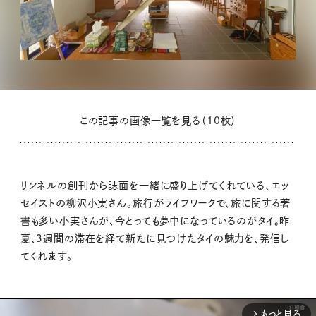
この記事の画像一覧を見る（10枚）
リンネルの創刊から誌面を一緒に盛り上げてくれている、エッ
セイストの柳沢小実さん。旅行がライフワークで、旅に関する著
書も多い小実さんが、今とっても夢中になっているのがタイ。昨
夏、３週間の滞在を経て新たに見つけたタイの魅力を、発信し
てくれます。
もっと見る
arrow_forward_ios