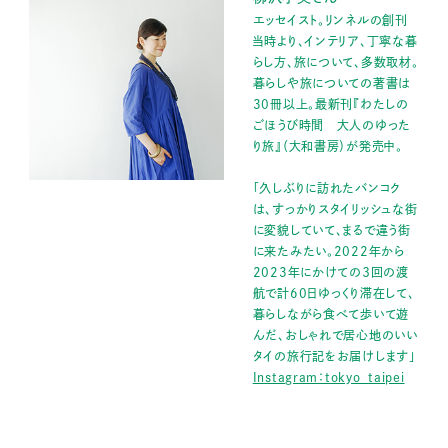
エッセイスト。リンネルの創刊
当時より、インテリア、丁寧な暮
らし方、旅について、多数取材。
暮らしや旅についての著書は
30冊以上。最新刊『わたしの
ごほうび時間 大人のゆった
り旅』（大和書房）が発売中。
「久しぶりに訪れたバンコク
は、すっかりスタイリッシュな街
に変貌していて、まるで違う街
に来たみたい。2022年から
2023年にかけての３回の渡
航で計60日ゆっくり滞在して、
暮らしながら食べて歩いて遊
んだ、おしゃれで居心地のいい
タイの旅行記をお届けします」
Instagram：tokyo_taipei