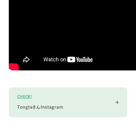
CHECK!
TongtaさんInstagram