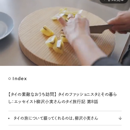
Index
M
u
t
【タイの素敵なおうち訪問】 タイのファッショニスタとその暮ら
e
し：エッセイスト柳沢小実さんのタイ旅行記 第8話
タイの旅について綴ってくれるのは、柳沢小実さん