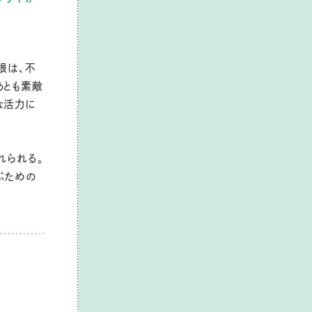
根は、不
あとも素敵
な活力に
れられる。
ぶための