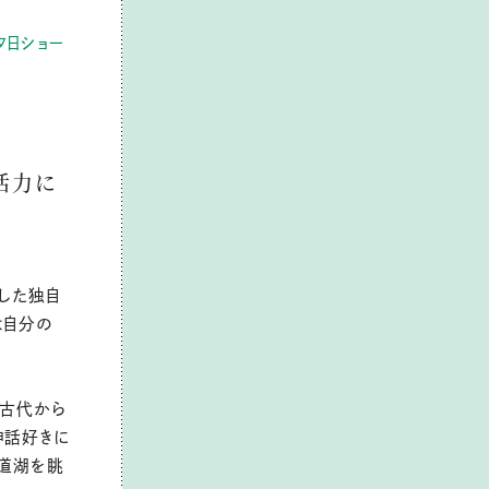
夕日ショー
活力に
した独自
は自分の
、古代から
神話好きに
宍道湖を眺