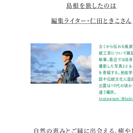
島根を旅したのは
編集ライター・仁田ときこさん
古くから伝わる風習
統工芸について雑誌
執筆。最近では自身
撮影した写真ととも
を寄稿する。民俗学
話や伝統文化に造
出雲は10代の頃か
通う場所。
Instagram：@toki
自然の恵みとご縁に出会える、癒や