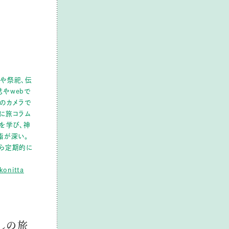
や祭祀、伝
やwebで
のカメラで
に旅コラム
を学び、神
詣が深い。
ら定期的に
konitta
しの旅