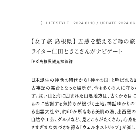
LIFESTYLE
2024.01.10 / UPDATE 2024.06
：
【女子旅 島根県】 五感を整えるご縁の旅
ライター仁田ときこさんがナビゲート
[PR]島根県観光振興課
日本誕生の神話の時代から「神々の国」と呼ばれる
古事記の舞台となった場所が、今も多くの人に守ら
す。深い山と海に囲まれた山陰地方は、古くから目
ものに感謝する気持ちが根づく土地。神話ゆかりの
る出雲大社や、約60か所もある美肌の湯、出西窯の
自然や工芸、グルメなど、見どころがたくさん。心身
さまざまな気づきを得る「ウェルネストリップ」が楽し