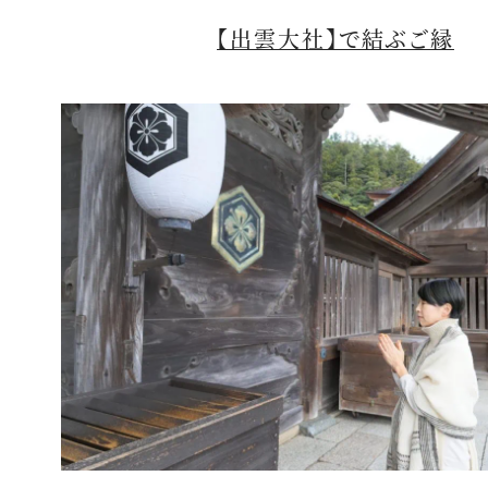
【出雲大社】で結ぶご縁