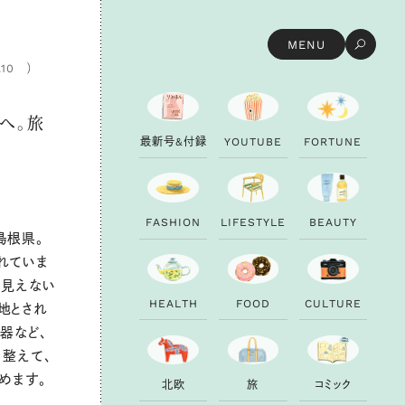
MENU
.10
へ。旅
最
新
号
&
付
録
Y
O
U
T
U
B
E
F
O
R
T
U
N
E
F
A
S
H
I
O
N
L
I
F
E
S
T
Y
L
E
B
E
A
U
T
Y
島根県。
れていま
に見えない
H
E
A
L
T
H
F
O
O
D
C
U
L
T
U
R
E
地とされ
器など、
を整えて、
めます。
北
欧
旅
コ
ミ
ッ
ク