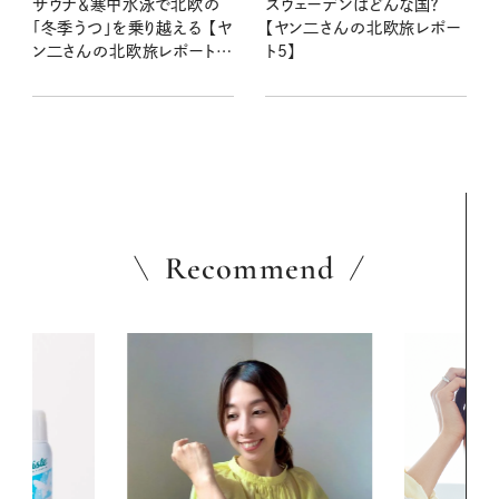
サウナ＆寒中水泳で北欧の
スウェーデンはどんな国？
「冬季うつ」を乗り越える 【ヤ
【ヤン二さんの北欧旅レポー
ン二さんの北欧旅レポート
ト5】
2】
Recommend