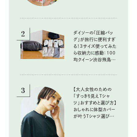
2
ダイソーの「圧縮バッ
グ」が旅行に便利すぎ
る！3サイズ使ってみた
ら収納力に感動：100
均クイーン渋谷飛鳥の
『本当にいいもの』第
10回③
3
【大人女性のための
「すっきり見えTシャ
ツ」おすすめと選び方】
おしゃれに体型カバー
が叶うTシャツ選びの
ポイントは？