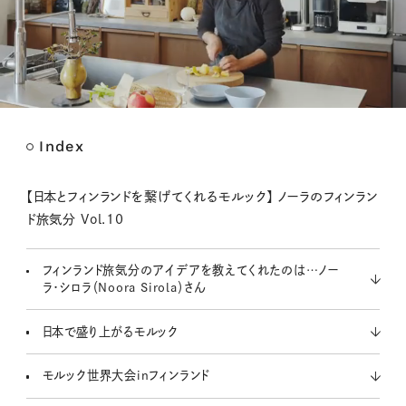
Index
M
u
t
【日本とフィンランドを繋げてくれるモルック】 ノーラのフィンラン
e
ド旅気分 Vol.10
フィンランド旅気分のアイデアを教えてくれたのは…ノー
ラ・シロラ（Noora Sirola）さん
日本で盛り上がるモルック
モルック世界大会inフィンランド