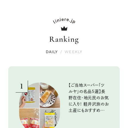
Ranking
DAILY
/
WEEKLY
1
【ご当地スーパー「ツ
ルヤ」の名品5選】長
野在住・地元民のお気
に入り！ 軽井沢旅のお
土産にもおすすめのお
いしいもの