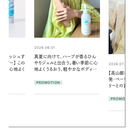
2026.06.01
ブが香るひん
暑い夏のナイ
暑い季節に心
える夜の爽
2026.07.21
かなボディケ
【高山都さんが楽しむデンマーク
PROMOTIO
発・ベーリングの腕時計】 アクセサ
リーとの重ねづけも素敵な大人の
夏スタイル３選
PROMOTION