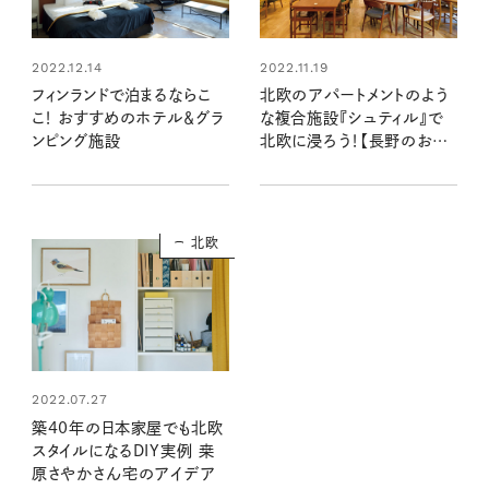
2022.12.14
2022.11.19
フィンランドで泊まるならこ
北欧のアパートメントのよう
こ！ おすすめのホテル＆グラ
な複合施設『シュティル』で
ンピング施設
北欧に浸ろう！【長野のおで
かけスポット】
北欧
2022.07.27
築40年の日本家屋でも北欧
スタイルになるDIY実例 桒
原さやかさん宅のアイデア