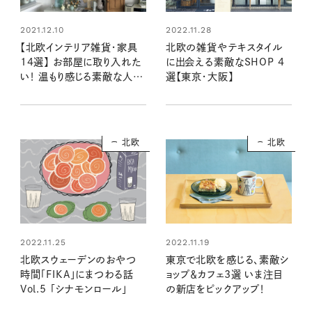
2021.12.10
2022.11.28
【北欧インテリア雑貨・家具
北欧の雑貨やテキスタイル
14選】 お部屋に取り入れた
に出会える素敵なSHOP 4
い！ 温もり感じる素敵な人た
選【東京・大阪】
ちの愛用品
北欧
北欧
2022.11.25
2022.11.19
北欧スウェーデンのおやつ
東京で北欧を感じる、素敵シ
時間「FIKA」にまつわる話
ョップ＆カフェ3選 いま注目
Vol.5 「シナモンロール」
の新店をピックアップ！