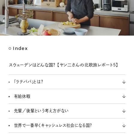
Index
M
u
t
スウェーデンはどんな国？ 【ヤン二さんの北欧旅レポート5】
e
「ラテパパ」とは？
有給休暇
先輩／後輩という考え方がない
世界で一番早くキャッシュレス社会になる国？