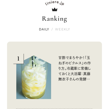
Ranking
DAILY
/
WEEKLY
1
甘酢でまろやか！「玉
ねぎのピクルス」の作
り方。冷蔵庫に常備し
ておくと大活躍：真藤
舞衣子さんの発酵と
酸味の仕込みごはん