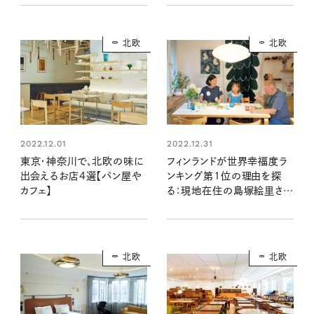
北欧
北欧
2022.12.01
2022.12.31
東京・神奈川で、北欧の味に
フィンランドが世界幸福度ラ
出会えるお店4選【パン屋や
ンキング第1位の理由を探
カフェ】
る：現地在住の島塚絵里さん
の暮らしより
北欧
北欧