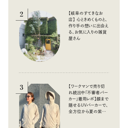
2
【岐阜のすてきなお
店】 心ときめくものと、
作り手の想いに出会え
る、お気に入りの雑貨
屋さん
3
【ワークマンで売り切
れ続出中「不審者パー
カー」着用レポ】顔まで
隠せるUVパーカーで、
全方位から夏の紫外
線をブロック