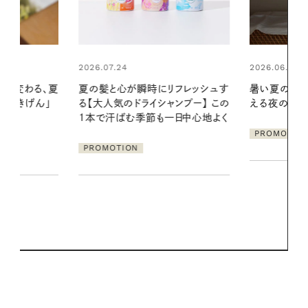
2026.06.01
2026.06.01
リフレッシュす
暑い夏のナイトルーティン。私を整
真夏に向けて
ンプー】 この
える夜の爽やかご褒美ケア
やりジェルと
一日中心地よく
地よくうるお
ア
PROMOTION
PROMOTIO