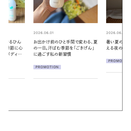
2026.06.01
間で変わる、夏
暑い夏のナイトルーティン。私を整
「ごきげん」
える夜の爽やかご褒美ケア
2026.07.21
【高山都さん
PROMOTION
発・ベーリングの
リーとの重ね
夏スタイル３
PROMOTIO