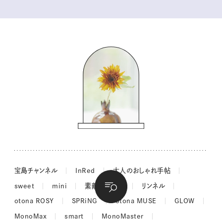
kippis（キッピス）
暮らしの時産テクニック
バッグの中身
コウケンテツのヒトワザ巡り
ノーラのフィンランド旅気分
街角ワンデイ
ドーナツハント
吉田羊さんの着物と12のアソビゴコロ
長谷川あかりさんの今週もお疲れ様つまみ
宝島チャンネル
InRed
大人のおしゃれ手帖
sweet
mini
素敵なあの人
リンネル
otona ROSY
SPRiNG
otona MUSE
GLOW
MonoMax
smart
MonoMaster