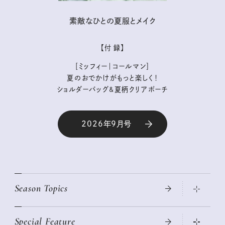
素敵なひとの夏服とメイク
【付 録】
［ミッフィー｜コールマン］
夏のおでかけがもっと楽しく！
ショルダーバッグ&夏柄クリアポーチ
2026年9月号
Season Topics
Special Feature
真夏のひんやりグッズ 2026