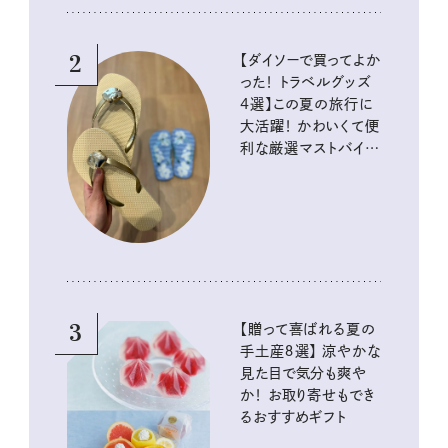
2
【ダイソーで買ってよか
った！ トラベルグッズ
4選】この夏の旅行に
大活躍！ かわいくて便
利な厳選マストバイア
イテム
3
【贈って喜ばれる夏の
手土産８選】 涼やかな
見た目で気分も爽や
か！ お取り寄せもでき
るおすすめギフト