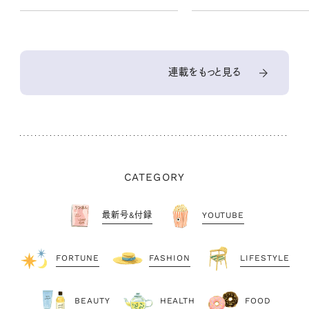
連載をもっと見る
CATEGORY
最新号&付録
YOUTUBE
FORTUNE
FASHION
LIFESTYLE
BEAUTY
HEALTH
FOOD