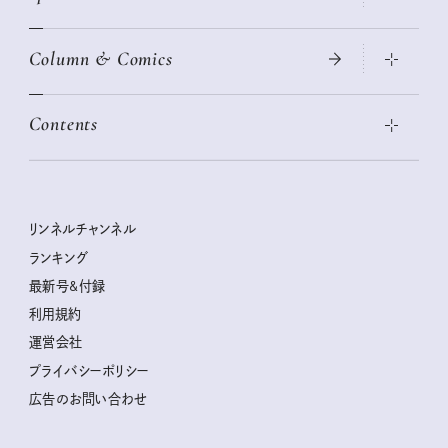
大人のリュック探し 2026SS
Column & Comics
ニトリ・イケア・無印良品で賢くおしゃれなインテリア
2026年春夏 トレンドファッションニュース
この春ほしい大人のスニーカー 2026春夏
2026年下半期占い大特集
絶品、お餅レシピ大集合！
Contents
女子旅おすすめスポット 暮らすように心地いいリンネル旅ガイ
ぐれいさん
ド
本当に使える「旅道具」
明日もいい日になりますように
幸せな老後のための リンネルマネー講座
世界のサンタさんに会って来た！
清水みさとの食いしんぼう寄り道サウナ
リンネルおしゃれファッションスナップ
私の住むまち、好きな場所。LOCAL LIFE REPORT
ときめく冬の贈りもの
クグロフの猫
リンネル暮らし部
リンネルチャンネル
リンネル 暮らしの道具大賞
クラフトビール案内
中沢元紀の板前さん入門
リンネルチャンネル
ランキング
ナチュラルメイクレッスン
母の日に贈りたい、お花モチーフのアイテム
空想喫茶トラノコクさんのあの店この店、喫茶訪問日記
おぱんつ君のわくわく楽しい一週間占い
最新号&付録
喜ばれる贈り物手帖
うちねこグランプリ2026、発表！
圷みほさんのゆるっと週末キャンプ通信
毎日が心地よくなるリンネルタロット
利用規約
2026年上半期占い大特集
豆柴・まもるくんの旅日記
運営会社
2025年下半期占い大特集
柳沢小実さんのお散歩するようなゆるり旅
プライバシーポリシー
猫と一緒に心地いい暮らし
広告のお問い合わせ
valoさんのかわいいもの探し
tsukuru & Lin. ツクルアンドリン