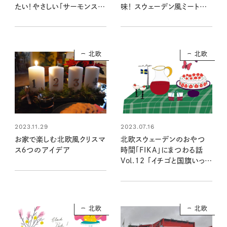
たい！やさしい「サーモンスー
味！ スウェーデン風ミートボ
プ」レシピ
ールのレシピ
北欧
北欧
2023.07.16
2023.11.29
北欧スウェーデンのおやつ
お家で楽しむ北欧風クリスマ
時間「FIKA」にまつわる話
ス６つのアイデア
Vol.12 「イチゴと国旗いっぱ
いの建国記念日」
北欧
北欧