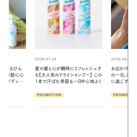
2026.06.01
リフレッシュす
お出かけ前のひと手間で変わる、夏
ンプー】 この
の一日。汗ばむ季節を「ごきげん」
2026.07.21
一日中心地よく
に過ごす私の新習慣
【高山都さん
発・ベーリングの
PROMOTION
リーとの重ね
夏スタイル３
PROMOTIO