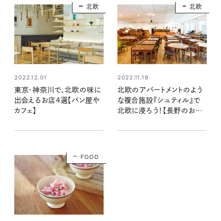
北欧
北欧
2022.12.01
2022.11.19
東京・神奈川で、北欧の味に
北欧のアパートメントのよう
出会えるお店4選【パン屋や
な複合施設『シュティル』で
カフェ】
北欧に浸ろう！【長野のおで
かけスポット】
FOOD