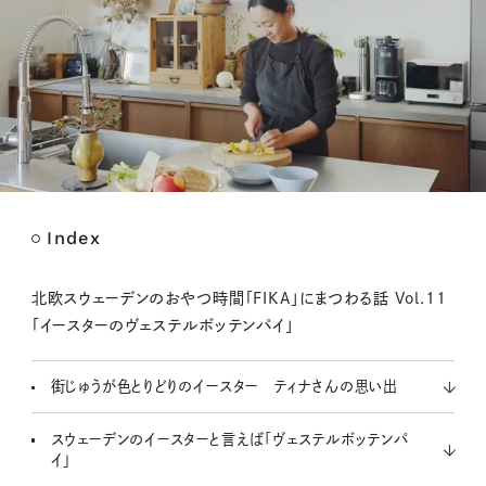
Index
M
u
t
北欧スウェーデンのおやつ時間「FIKA」にまつわる話 Vol.11
e
「イースターのヴェステルボッテンパイ」
街じゅうが色とりどりのイースター ティナさんの思い出
スウェーデンのイースターと言えば「ヴェステルボッテンパ
イ」