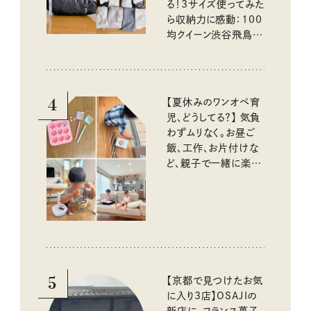
る！3サイズ使ってみた
ら収納力に感動：100
均クイーン渋谷飛鳥の
『本当にいいもの』第
10回③
4
【夏休みのワンオペ育
児、どうしてる？】 気負
わずムリなく。お昼ご
飯、工作、お片付けな
ど、親子で一緒に楽し
める工夫
5
【京都で見つけたお気
に入り3店】OSAJIの