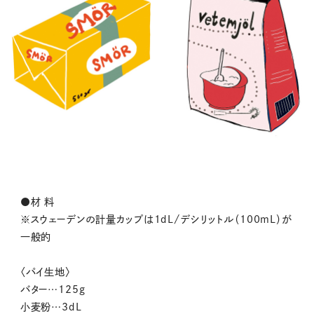
●材 料
※スウェーデンの計量カップは1dL/デシリットル（100mL）が
一般的
〈パイ生地〉
バター…125g
小麦粉…3dL