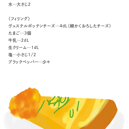
水…大さじ2
〈フィリング〉
ヴェステルボッテンチーズ…4dL（細かくおろしたチーズ）
たまご…3個
牛乳…2dL
生クリーム…1dL
塩…小さじ1/2
ブラックペッパー…少々