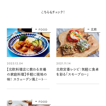
こちらもチェック！
FOOD
北欧
2021.11.14
2023.12.04
北欧定番レシピ：気軽に食卓
【北欧料理店に教わる本場
を彩る「スモーブロー」
の家庭料理】手軽に現地の
味！ スウェーデン風ミートボ
ールのレシピ
FOOD