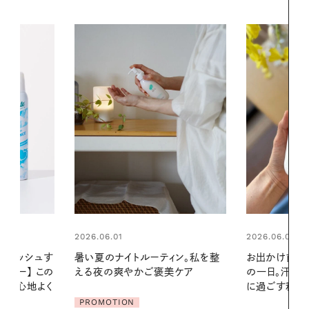
2026.06.01
2026.06.01
ィン。私を整
お出かけ前のひと手間で変わる、夏
真夏に向けて
美ケア
の一日。汗ばむ季節を「ごきげん」
やりジェルと
に過ごす私の新習慣
地よくうるお
ア