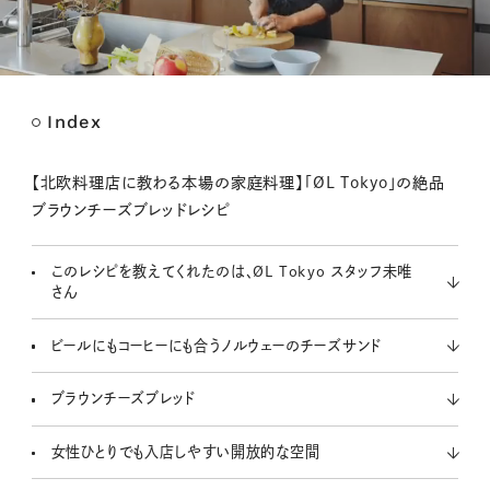
Index
M
u
t
【北欧料理店に教わる本場の家庭料理】「ØL Tokyo」の絶品
e
ブラウンチーズブレッドレシピ
このレシピを教えてくれたのは、ØL Tokyo スタッフ未唯
さん
ビールにもコーヒーにも合うノルウェーのチーズサンド
ブラウンチーズブレッド
女性ひとりでも入店しやすい開放的な空間