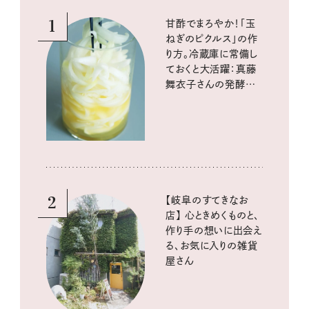
1
甘酢でまろやか！「玉
ねぎのピクルス」の作
り方。冷蔵庫に常備し
ておくと大活躍：真藤
舞衣子さんの発酵と
酸味の仕込みごはん
2
【岐阜のすてきなお
店】 心ときめくものと、
作り手の想いに出会え
る、お気に入りの雑貨
屋さん