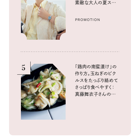
素敵な大人の夏スタイ
ル３選
PROMOTION
5
「鶏肉の南蛮漬け」の
作り方。玉ねぎのピク
ルスをたっぷり絡めて
さっぱり食べやすく：
真藤舞衣子さんの発
酵と酸味レシピ