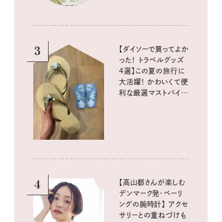
3
【ダイソーで買ってよか
った！ トラベルグッズ
4選】この夏の旅行に
大活躍！ かわいくて便
利な厳選マストバイア
イテム
4
【高山都さんが楽しむ
デンマーク発・ベーリ
ングの腕時計】 アクセ
サリーとの重ねづけも