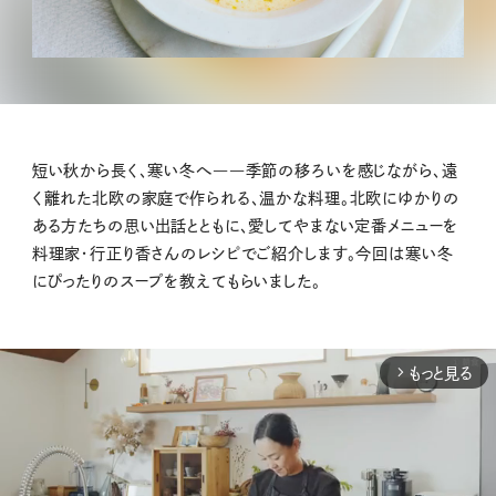
短い秋から長く、寒い冬へ――季節の移ろいを感じながら、遠
く離れた北欧の家庭で作られる、温かな料理。北欧にゆかりの
ある方たちの思い出話とともに、愛してやまない定番メニューを
料理家・行正り香さんのレシピでご紹介します。今回は寒い冬
にぴったりのスープを教えてもらいました。
もっと見る
arrow_forward_ios