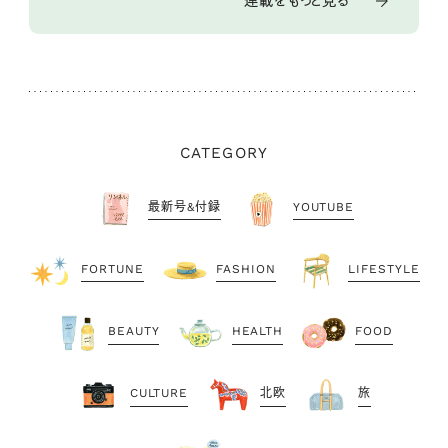
CATEGORY
最新号&付録
YOUTUBE
FORTUNE
FASHION
LIFESTYLE
BEAUTY
HEALTH
FOOD
CULTURE
北欧
旅