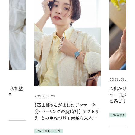
2026.06.01
2026.06.01
お出かけ前のひと手間で変わる、夏
真夏に向けて
の一日。汗ばむ季節を「ごきげん」
やりジェルと
に過ごす私の新習慣
地よくうるお
デンマーク
ア
クセサ
PROMOTION
PROMOTIO
素敵な大人の