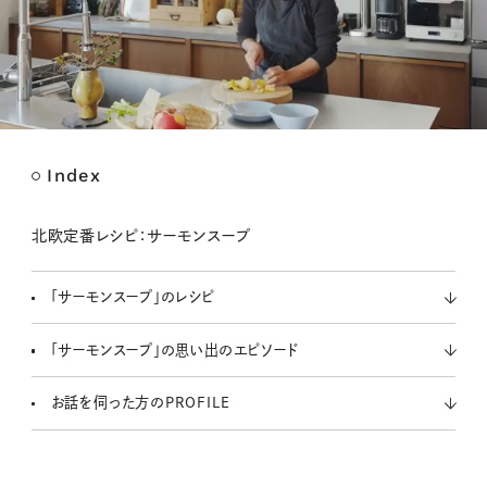
Index
M
u
t
北欧定番レシピ：サーモンスープ
e
「サーモンスープ」のレシピ
「サーモンスープ」の思い出のエピソード
お話を伺った方のPROFILE