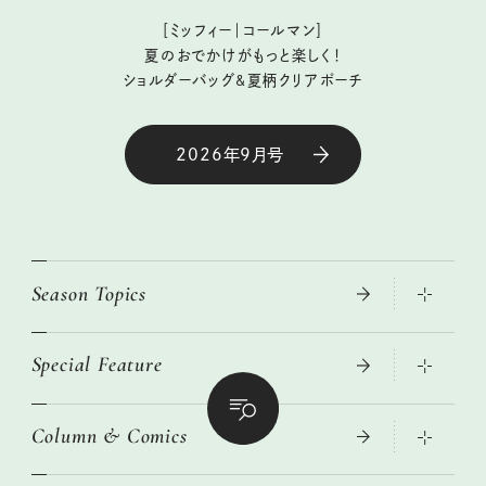
［ミッフィー｜コールマン］
夏のおでかけがもっと楽しく！
ショルダーバッグ&夏柄クリアポーチ
2026年9月号
Season Topics
Special Feature
大人のリュック探し 2026SS
ニトリ・イケア・無印良品で賢くおしゃれなインテリア
Column & Comics
この春ほしい大人のスニーカー 2026春夏
2026年春夏 トレンドファッションニュース
絶品、お餅レシピ大集合！
2026年下半期占い大特集