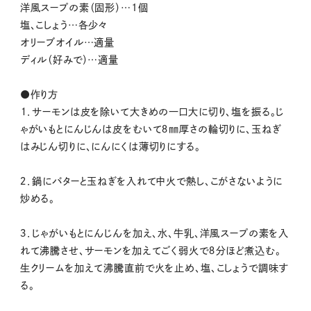
洋風スープの素（固形）…1個
塩、こしょう…各少々
オリーブオイル…適量
ディル（好みで）…適量
●作り方
１．サーモンは皮を除いて大きめの一口大に切り、塩を振る。じ
ゃがいもとにんじんは皮をむいて８㎜厚さの輪切りに、玉ねぎ
はみじん切りに、にんにくは薄切りにする。
２．鍋にバターと玉ねぎを入れて中火で熱し、こがさないように
炒める。
３．じゃがいもとにんじんを加え、水、牛乳、洋風スープの素を入
れて沸騰させ、サーモンを加えてごく弱火で８分ほど煮込む。
生クリームを加えて沸騰直前で火を止め、塩、こしょうで調味す
る。