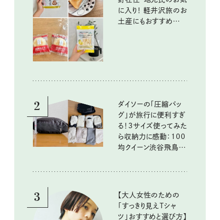
に入り！ 軽井沢旅のお
土産にもおすすめのお
いしいもの
2
ダイソーの「圧縮バッ
グ」が旅行に便利すぎ
る！3サイズ使ってみた
ら収納力に感動：100
均クイーン渋谷飛鳥の
『本当にいいもの』第
10回③
3
【大人女性のための
「すっきり見えTシャ
ツ」おすすめと選び方】