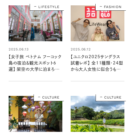
LIFESTYLE
FASHION
2025.06.12
2025.06.13
【ユニクロ2025サングラス
【女子旅 ベトナム フーコック
試着レポ】 全11種類・24型
島の宿泊＆観光スポット６
から大人女性に似合うもの
選】 架空の大学に泊まろう！
を選んでみた！ 2000円以下
生徒のつもりで夢のようなキ
で買える夏の相棒はコレ！
ャンパス滞在
CULTURE
CULTURE