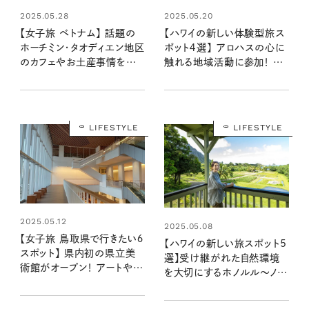
2025.05.20
2025.05.28
【ハワイの新しい体験型旅ス
【女子旅 ベトナム】 話題の
ポット４選】 アロハスの心に
ホーチミン・タオディエン地区
触れる地域活動に参加！ ハ
のカフェやお土産事情をレ
レイワ〜ワイマナロのサステ
ポート！ 雑貨めぐりからナイ
ナブルなエコツアー
トクルーズまで、一日中満喫
LIFESTYLE
LIFESTYLE
2025.05.12
2025.05.08
【女子旅 鳥取県で行きたい６
【ハワイの新しい旅スポット5
スポット】 県内初の県立美
選】受け継がれた自然環境
術館がオープン！ アートや元
を大切にするホノルル〜ノー
祖・タラソ「塩の湯」に浸って
スショアのサステナブルなエ
五感を刺激する旅
コツアー