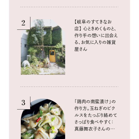
2
【岐阜のすてきなお
店】 心ときめくものと、
作り手の想いに出会え
る、お気に入りの雑貨
屋さん
3
「鶏肉の南蛮漬け」の
作り方。玉ねぎのピク
ルスをたっぷり絡めて
さっぱり食べやすく：
真藤舞衣子さんの発
酵と酸味レシピ