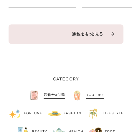
連載をもっと見る
CATEGORY
最新号&付録
YOUTUBE
FORTUNE
FASHION
LIFESTYLE
BEAUTY
HEALTH
FOOD