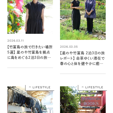
2026.03.11
2026.03.05
【竹富島の旅で行きたい場所
５選】 星のや竹富島を拠点
【星のや竹富島 ２泊３日の旅
に島をめぐる２泊３日の旅
レポート】 命草ゆくい滞在で
（後編）
春の心と体を健やかに癒や
す（前編）
LIFESTYLE
LIFESTYLE