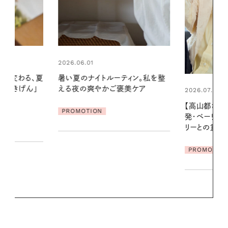
2026.07.24
ィン。私を整
夏の髪と心が
美ケア
る【大人気の
2026.07.21
1本で汗ばむ
【高山都さんが楽しむデンマーク
発・ベーリングの腕時計】 アクセサ
PROMOTIO
リーとの重ねづけも素敵な大人の
夏スタイル３選
PROMOTION