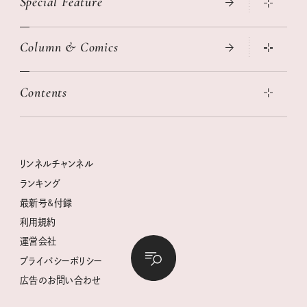
Special Feature
真夏のひんやりグッズ 2026
大人のリュック探し 2026SS
Column & Comics
ニトリ・イケア・無印良品で賢くおしゃれなインテリア
2026年春夏 トレンドファッションニュース
この春ほしい大人のスニーカー 2026春夏
2026年下半期占い大特集
絶品、お餅レシピ大集合！
Contents
女子旅おすすめスポット 暮らすように心地いいリンネル旅ガイ
ぐれいさん
ド
本当に使える「旅道具」
明日もいい日になりますように
幸せな老後のための リンネルマネー講座
世界のサンタさんに会って来た！
清水みさとの食いしんぼう寄り道サウナ
リンネルおしゃれファッションスナップ
私の住むまち、好きな場所。LOCAL LIFE REPORT
ときめく冬の贈りもの
クグロフの猫
リンネル暮らし部
リンネルチャンネル
リンネル 暮らしの道具大賞
クラフトビール案内
中沢元紀の板前さん入門
リンネルチャンネル
ランキング
ナチュラルメイクレッスン
母の日に贈りたい、お花モチーフのアイテム
空想喫茶トラノコクさんのあの店この店、喫茶訪問日記
おぱんつ君のわくわく楽しい一週間占い
最新号&付録
喜ばれる贈り物手帖
うちねこグランプリ2026、発表！
圷みほさんのゆるっと週末キャンプ通信
毎日が心地よくなるリンネルタロット
利用規約
2026年上半期占い大特集
豆柴・まもるくんの旅日記
運営会社
2025年下半期占い大特集
柳沢小実さんのお散歩するようなゆるり旅
プライバシーポリシー
猫と一緒に心地いい暮らし
広告のお問い合わせ
valoさんのかわいいもの探し
tsukuru & Lin. ツクルアンドリン