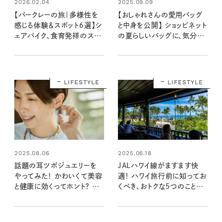
2026.02.04
2025.09.09
【バークレーの旅｜多様性を
【おしゃれさんの愛用バッグ
感じる体験＆スポット６選】シ
と中身を公開】 ショッピネット
ェアバイク、食育発祥のスク
の夏らしいバッグに、気分や
ール、伝説のシェ・パニーズ、
日常を整えてくれる愛用品を
学生ボランティアなど多彩な
IN！：編集ライター 仁田ときこ
楽しみ満載
さん
LIFESTYLE
LIFESTYLE
2025.06.18
2025.08.06
JALハワイ線がますます快
話題の耳ツボジュエリーを
適！ ハワイ旅行前に知ってお
やってみた！ かわいくて美容
くべき、おトクな５つのことを
と健康に効くってホント？ リフ
仁田ときこさんがレポート
トアップから肩こり、腰痛まで
幅広くケア