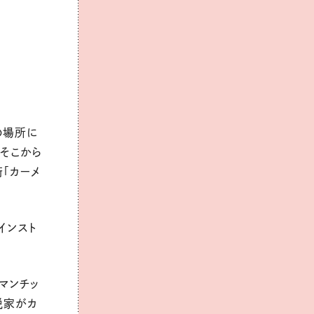
の場所に
。そこから
「カーメ
インスト
マンチッ
説家がカ