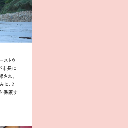
ーストウ
が市長に
掃され、
みに、２
根を保護す