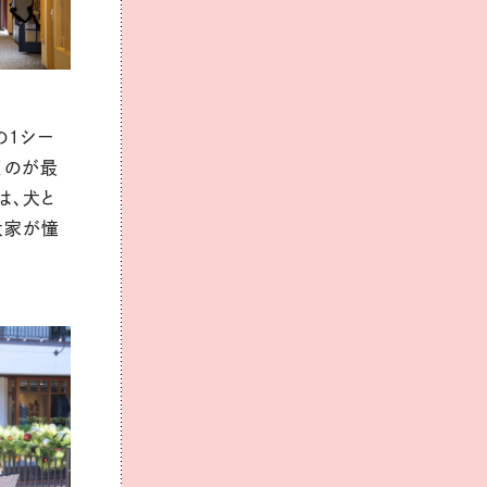
の１シー
くのが最
は、犬と
犬家が憧