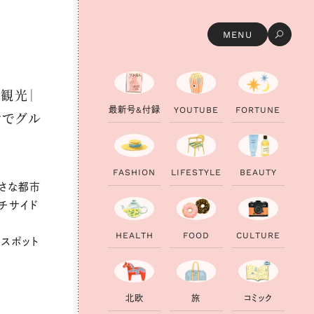
MENU
ー観光｜
最
新
号
&
付
録
Y
O
U
T
U
B
E
F
O
R
T
U
N
E
ンでグル
F
A
S
H
I
O
N
L
I
F
E
S
T
Y
L
E
B
E
A
U
T
Y
小さな都市
ーチサイド
H
E
A
L
T
H
F
O
O
D
C
U
L
T
U
R
E
スポット
北
欧
旅
コ
ミ
ッ
ク