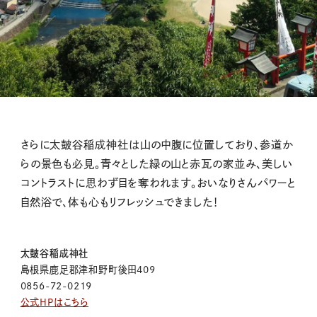
さらに太皷谷稲成神社は
山の中腹に位置しており、参道か
らの景色も必見
。青々とした緑の
山と
赤瓦の家並み、美しい
コントラストに思わず目を奪われます。おいなりさんパワーと
自然浴で、体も心もリフレッシュできました！
太皷谷稲成神社
島根県鹿足郡津和野町後田409
0856-72-0219
公式HPはこちら