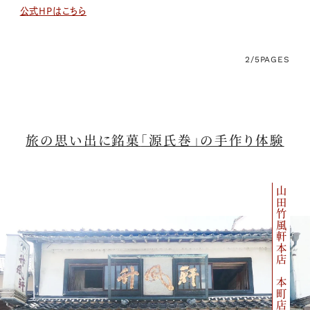
公式HPはこちら
2/5
PAGES
旅の思い出に銘菓
「源氏巻」の手作り体験
山田竹風軒本店 本町店