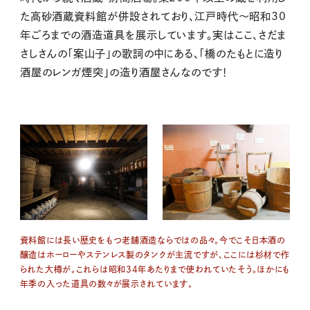
た高砂酒蔵資料館が併設されており、江戸時代～昭和30
年ごろまでの酒造道具を展示しています。実はここ、さだま
さしさんの「案山子」の歌詞の中にある、「橋のたもとに造り
酒屋のレンガ煙突」の造り酒屋さんなのです！
資料館には長い歴史をもつ老舗酒造ならではの品々。今でこそ日本酒
の
醸造は
ホーローやステンレス製のタンクが主流ですが、ここには杉材で作
られた
大樽が。これらは昭和34年あたりまで使われていたそう。ほかにも
年季の入った道具の数々が展示されています。