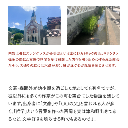
内部は畳にステングラスが優美だという津和野カトリック教会。キリシタン
弾圧の際に乙女峠で拷問を受け殉教した方々を弔うために作られた教会
だそう。大通りの脇には水路があり、鯉が泳ぐ姿が風情を感じさせます。
文豪・森鴎外
が幼少期を過ごした地としても有名ですが、
彼以外にも多くの作家がこの町を舞台にした物語を残して
います。出身者に「文豪」や「〇〇の父」と言われる人が多
く、「哲学」という言葉を作った西周も実は津和野出身であ
るなど、文学好きを唸らせる町でもあるのです。