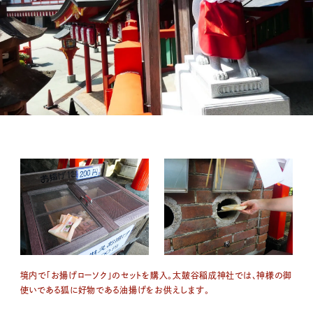
境内で
「お揚げローソク」のセットを購入。
太皷谷稲成神社では、神様の御
使いである狐に好物である油揚げをお供えします。