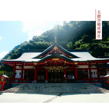
太皷谷稲成神社