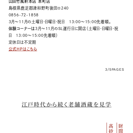
山田竹風軒本店 本町店
島根県鹿足郡津和野町後田ロ２４０
0856-72-1858
3月～11月の土曜日・日曜日・祝日 13:00～15:00先着順。
体験コーナーは
3月～
11
月のSL運行日に開店（土曜日・日曜日・祝
日
13:00
～
15:00
先着順）
定休日は不定期
公式HPはこちら
3/5
PAGES
江戸時代から続く老舗酒蔵を見学