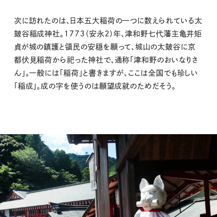
次に訪れたのは、日本五大稲荷の一つに数えられている太
皷谷稲成神社。1773（安永2）年、津和野七代藩主亀井矩
貞が城の鎮護と領民の安穏を願って、城山の太皷谷に京
都伏見稲荷から祀った神社で、
通称「津和野のおいなりさ
ん」。
一般には「稲荷」と書きますが、ここは全国でも珍しい
「稲成」。成の字を使うのは願望成就のためだそう。