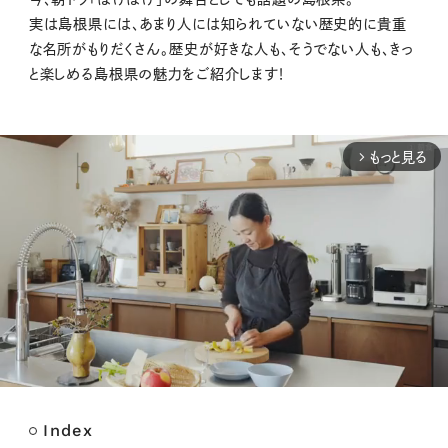
実は島根県には、あまり人には知られていない歴史的に貴重
な名所がもりだくさん。歴史が好きな人も、そうでない人も、きっ
と楽しめる島根県の魅力をご紹介します！
もっと見る
arrow_forward_ios
Index
M