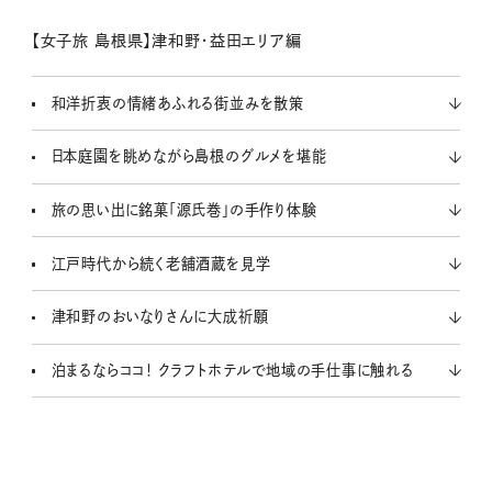
u
t
【女子旅 島根県】津和野・益田エリア編
e
和洋折衷の情緒あふれる街並みを散策
日本庭園を眺めながら島根のグルメを堪能
旅の思い出に銘菓「源氏巻」の手作り体験
江戸時代から続く老舗酒蔵を見学
津和野のおいなりさんに大成祈願
泊まるならココ！ クラフトホテルで地域の手仕事に触れる